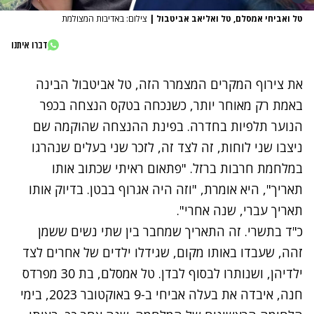
טל ואביחי אמסלם, טל ואליאב אביטבול
|
צילום: באדיבות המצולמת
דברו איתנו
את צירוף המקרים המצמרר הזה, טל אביטבול הבינה
באמת רק מאוחר יותר, כשנכחה בטקס הנצחה בכפר
הנוער תלפיות בחדרה. בפינת ההנצחה שהוקמה שם
ניצבו שני לוחות, זה לצד זה, לזכר שני בעלים שנהרגו
במלחמת חרבות ברזל. "פתאום ראיתי שכתוב אותו
תאריך", היא אומרת, "וזה היה אגרוף בבטן. בדיוק אותו
תאריך עברי, שנה אחרי".
כ"ד בתשרי. זה התאריך שמחבר בין שתי נשים ששמן
זהה, שעבדו באותו מקום, שגידלו ילדים של אחרים לצד
ילדיהן, ושנותרו לבסוף לבדן. טל אמסלם, בת 30 מפרדס
חנה, איבדה את בעלה אביחי ב-9 באוקטובר 2023, בימי