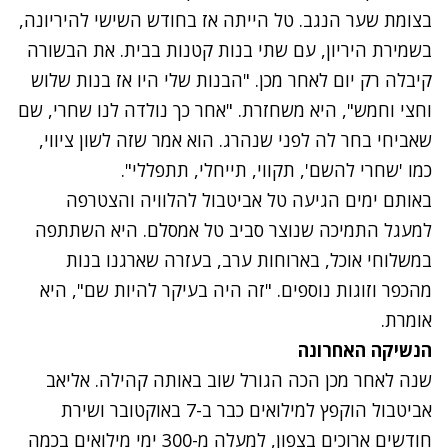
בצומת שער הנגב. טל הייתה אז בחודש השישי להיריונה,
בשמירת היריון, עם שתי בנות קטנות בבית. את הבשורה
קיבלה רק יום לאחר מכן. "הבנות שלי היו אז בנות שלוש
וחצי וחמש", היא משחזרת. "אחר כך נולדה לנו שחרי, שם
שאביחי בחר לה לפני שנהרג. הוא אמר שזה לשון ציווי,
כמו 'שחרי להשם', תקווי, תייחלי, תתפללי".
באותם ימים הגיעה טל אביטבול להלוויה והצטרפה
למעגל התמיכה שנוצר סביב טל אמסלם. היא השתתפה
במשלוחי אוכל, בארוחות ערב, בעזרה שארגנו בנות
מהכפר וזוגות נוספים. "זה היה בעיקר להיות שם", היא
אומרת.
הנשיקה האחרונה
שנה לאחר מכן הכה הגורל שוב באותה קהילה. אליאב
אביטבול הוקפץ למילואים כבר ב-7 באוקטובר ושירת
חודשים ארוכים בצפון, למעלה מ-300 ימי מילואים בכמה