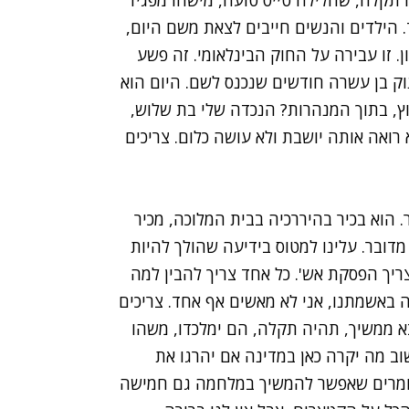
ממשלה. מ-82' תמיד יש איזו תקלה, שחלילה טייס טועה, מישהו מפגיז
ד. הילדים והנשים חייבים לצאת משם היום,
. זו עבירה על החוק הבינלאומי. זה פשע
ת שנולדה לפני 15 יום. יש תינוק בן עשרה חודשים שנכנס לשם. היום הוא
על הבוץ, בתוך המנהרות? הנכדה שלי בת שלוש,
 רואה אותה יושבת ולא עושה כלום. צריכים
 הוא בכיר בהיררכיה בבית המלוכה, מכיר
 מדובר. עלינו למטוס בידיעה שהולך להיות
צריך הפסקת אש'. כל אחד צריך להבין למה
 באשמתנו, אני לא מאשים אף אחד. צריכים
א ממשיך, תהיה תקלה, הם ימלכדו, משהו
צה לחשוב מה יקרה כאן במדינה אם יהרגו את
 אומרים שאפשר להמשיך במלחמה גם חמישה