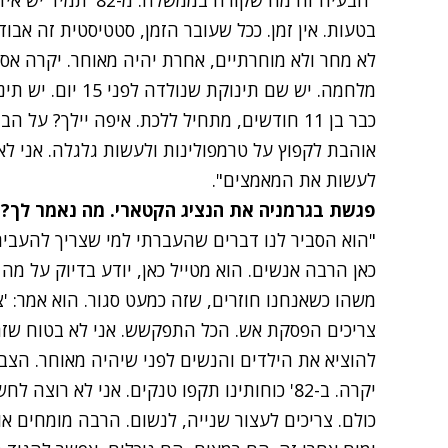
"הבעיה זה מה שקורה ב
בטעות. אין זמן. ככל שעובר הזמן, סטטיסטית זה אבו
לא מחר ולא מוחרתיים, אחרת יהיה מאוחר. יקרה אסון
מלחמה. יש שם תינוק
כבר בן 11 חודשים, מתחיל ללכת. איפה יילך? 
אוהבת לקפוץ על טרמפולינות ולעשות גלגלה. אני לא
לעשות את המאמצים".
פגשת בגרמניה את הנציג הקטארי. מה נאמר לך?
"הוא הסביר לנו דברים שהעברתי למי שצריך להעביר.
כאן הרבה אנשים. הוא מטייל כאן, יודע בדיוק על מה
משהו כשאנחנו חוזרים, שזה כמעט סגור. הוא אמר: '
צריכים הפסקת אש. הכל התפקשש. אני לא בטוח שזה
להוציא את הילדים והנשים לפני שיהיה מאוחר. הצב
יקרה. ב-82' כוחותינו תקפו טנקים. אני לא רו
כולם. צריכים לעצור שנייה, לנשום. הרבה מומחים