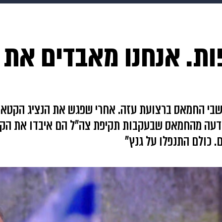
בריאות
HIX
ספורט
כסף
הורים
עיצוב הבית
א
ת. אנחנו מאבדים את 
שים
מתכונים
פרויקטים מיוחדים
שבי החמאס ברצועת עזה. אחרי שפגש את הנציג הקטארי 
הודעה מהחמאס שבעקבות תקיפת צה"ל הם איבדו את הק
. כולם התנפלו על גנץ"