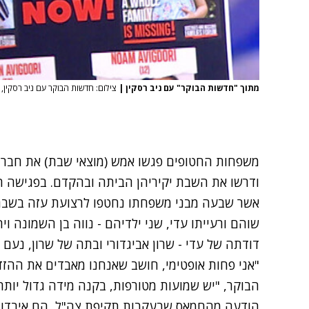
מתוך "חדשות הבוקר" עם ניב רסקין
|
צילום: חדשות הבוקר עם ניב רסקין, ק
משפחות החטופים פגשו אמש (מוצאי שבת) את חברי ק
ודרשו את השבת יקיריהן הביתה ובהקדם. בפגישה ה
אשר שבעה מבני משפחתו נחטפו לרצועת עזה בשבת 
שוהם ורעייתו עדי, שני ילדיהם - נווה בן השמונה ו
דודתה של עדי - שרון אביגדורי ובתה של שרון, נעם בת 
"אני פחות אופטימי, חושב שאנחנו מאבדים את ההזדמ
הבוקר, "יש שמועות מטורפות, בקנה מידה גדול יות
הודעה מהחמאס שבעקבות תקיפת צה"ל, הם איבדו קש