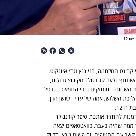
שת 12
בינט המלחמה, בני גנץ וגדי איזנקוט,
שתתף גלעד קורנגולד מקיבוץ גבולות,
השחורה ומוחזקים בידי החמאס: בנו טל
יהל בת השלוש, אמה של עדי - שושן הרן,
ה-12.
נות להחזיר אותם", סיפר קורנגולד
ר ממה שהיה בעבר. בוואטסאפים יצאה
ר עם החטופים. זה פשוט נורא. בדיוק