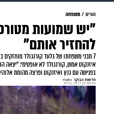
תרבות
צבא וביטחון
makoZ
הורים
משפחה
"יש שמועות מטורפו
גאווה
ויוה
משפט
תשעה חוד
להחזיר אותם"
7 מבני משפחתו של גלעד קורנגולד מוחזקים ב
איזנקוט אמש, קורנגולד לא אופטימי: "יצאה 
בפגישה עם גנץ ואיזנקוט ופרצה מהומת אלוהים
חדשות הבוקר
mako
פורסם:
19.11.23, 07:12