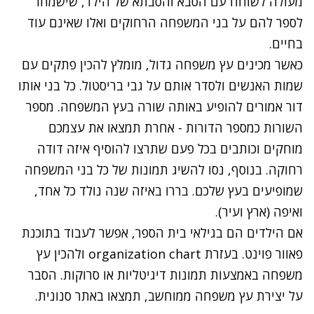
מעולה לשוחח עם הסבא והסבתא של הילד, שישמחו
לספר להם על בני המשפחה הרחוקים ואלו שאינם עוד
בחיים.
כאשר מכינים עץ משפחה גדול, מומלץ להכין פתקים עם
שמות האנשים ולסדר אותם על גבי בריסטול. כל בני אותו
דור אמורים להופיע באותה שורה בעץ המשפחה. מספר
השורות כמספר הדורות - אחרת תמצאו את עצמכם
מוחקים וכותבים בכל פעם שתרצו להוסיף איזה דודה
רחוקה. בנוסף, נסו להשיג תמונות של כל בני המשפחה
שמופיעים בעץ שלכם. בררו באיזה שנה נולד כל אחד,
ואיפה (ארץ ועיר).
אם הילדים הם בגילאי בית הספר, אפשר לעבוד בתוכנת
פאוור פוינט. בעזרת organization chart ולהכין עץ
משפחה באמצעות תמונות דיגיטליות או סרוקות. הסבר
על יצירת עץ משפחה ממוחשב,
תמצאו באתר סנונית
.