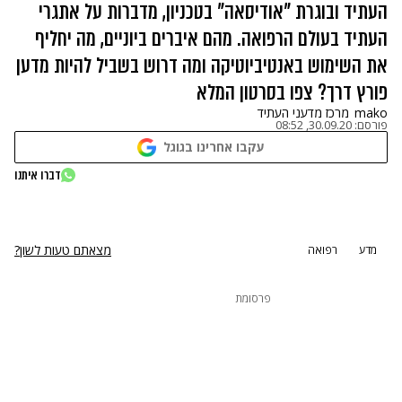
העתיד ובוגרת "אודיסאה" בטכניון, מדברות על אתגרי
העתיד בעולם הרפואה. מהם איברים ביוניים, מה יחליף
את השימוש באנטיביוטיקה ומה דרוש בשביל להיות מדען
פורץ דרך? צפו בסרטון המלא
mako
מרכז מדעני העתיד
פורסם:
30.09.20, 08:52
עקבו אחרינו בגוגל
נתקלנו בבעיה
דברו איתנו
נסה שוב
מצאתם טעות לשון?
מדע
רפואה
פרסומת