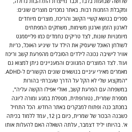
שלושה שבועות בלבד, וכבר מייצרת התלהבות גדולה,
ומקבלת הזמנות רבות. באתר נמכרים מוצרים שונים:
ספרים בנושא קשיי הקשב והריכוז, מוצרים מיוחדים
לארגון הזמן וארגון משימות, משחקים המפתחים
מיומנויות שונות, לצד טריקים נחמדים כמו פלייסמנט
לשולחן האוכל שיעסיק את הילד עד שיגיע האוכל, כריות
אוויר לישיבה נכונה לילדים הסובלים מהפרעת קשב וריכוז
ועוד. לצד המוצרים המגוונים והמעניינים ניתן למצוא גם
מאמרים מאירי עיניים בנושאים שונים הקשורים ל-ADHD.
"המקצוע שלי לא הקל על הדרך שעברתי בהורות
במשפחה עם הפרעת קשב, ואולי אפילו הקשה עליה",
מספרת שמרית, נטורופתית, מטפלת במגע ומורה ליוגה
במכתב כנה ופתוח למבקרים באתר החדש. הכל התחיל
כשבנה הבכור של שמרית, כיום בן 12, עמד ללמוד בכיתה
א'. בהיותו יליד דצמבר, עלתה השאלה האם להעלות אותו