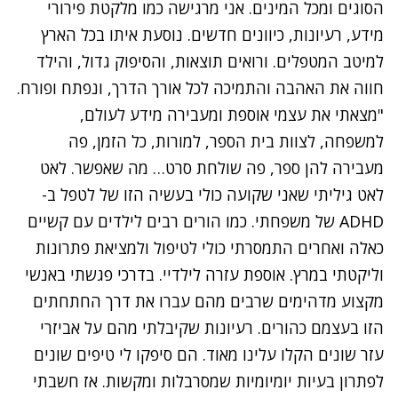
הסוגים ומכל המינים. אני מרגישה כמו מלקטת פירורי
מידע, רעיונות, כיוונים חדשים. נוסעת איתו בכל הארץ
למיטב המטפלים. ורואים תוצאות, והסיפוק גדול, והילד
חווה את האהבה והתמיכה לכל אורך הדרך, ונפתח ופורח.
"מצאתי את עצמי אוספת ומעבירה מידע לעולם,
למשפחה, לצוות בית הספר, למורות, כל הזמן, פה
מעבירה להן ספר, פה שולחת סרט… מה שאפשר. לאט
לאט גיליתי שאני שקועה כולי בעשיה הזו של לטפל ב-
ADHD של משפחתי. כמו הורים רבים לילדים עם קשיים
כאלה ואחרים התמסרתי כולי לטיפול ולמציאת פתרונות
וליקטתי במרץ. אוספת עזרה לילדיי. בדרכי פגשתי באנשי
מקצוע מדהימים שרבים מהם עברו את דרך החתחתים
הזו בעצמם כהורים. רעיונות שקיבלתי מהם על אביזרי
עזר שונים הקלו עלינו מאוד. הם סיפקו לי טיפים שונים
לפתרון בעיות יומיומיות שמסרבלות ומקשות. אז חשבתי