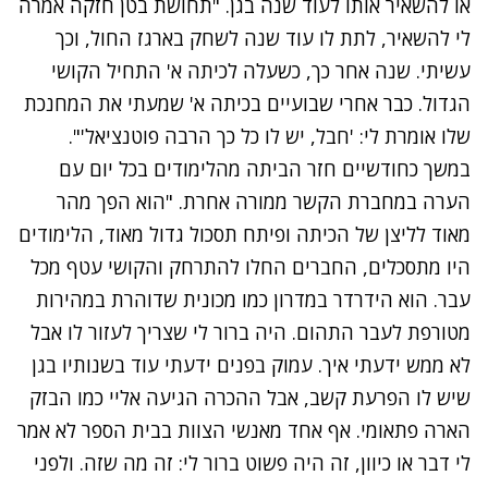
או להשאיר אותו לעוד שנה בגן. "תחושת בטן חזקה אמרה
לי להשאיר, לתת לו עוד שנה לשחק בארגז החול, וכך
עשיתי. שנה אחר כך, כשעלה לכיתה א' התחיל הקושי
הגדול. כבר אחרי שבועיים בכיתה א' שמעתי את המחנכת
שלו אומרת לי: 'חבל, יש לו כל כך הרבה פוטנציאל'".
במשך כחודשיים חזר הביתה מהלימודים בכל יום עם
הערה במחברת הקשר ממורה אחרת. "הוא הפך מהר
מאוד לליצן של הכיתה ופיתח תסכול גדול מאוד, הלימודים
היו מתסכלים, החברים החלו להתרחק והקושי עטף מכל
עבר. הוא הידרדר במדרון כמו מכונית שדוהרת במהירות
מטורפת לעבר התהום. היה ברור לי שצריך לעזור לו אבל
לא ממש ידעתי איך. עמוק בפנים ידעתי עוד בשנותיו בגן
שיש לו הפרעת קשב, אבל ההכרה הגיעה אליי כמו הבזק
הארה פתאומי. אף אחד מאנשי הצוות בבית הספר לא אמר
לי דבר או כיוון, זה היה פשוט ברור לי: זה מה שזה. ולפני