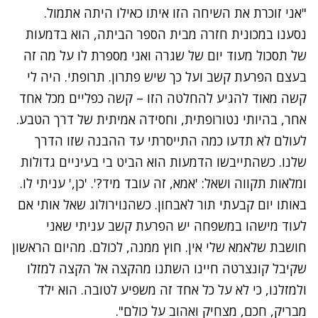
"אני זוכרת את השיחה הזו איתו כאילו היתה אתמול.
נסענו במכונית חזרה מבית הספר הביתה, הוא בדמעות
של תסכול מעוד יום של שגרה ואני מספרת לו על מה זה
בעצם הפרעת קשב ועל כך שיש פתרון. תרופתי. היה לי
קשה מאוד להגיע להחלטה הזו – קשה כפליים מכל אחד
אחר, בהיותי נטורופתית, וחסידה אמיתית של דרך הטבע.
לעולם לא תדעו כמה התייסרתי עד ההבנה שזו הדרך
שלנו. כשהתייבשו הדמעות הוא הביט בי בעיניים גדולות
ומלאות תקווה ושאל: 'אמא, זה עובד מיד?'. 'כן,' עניתי לו.
באותו יום קבעתי תור לאבחון. כשהנוירולוג שאל אותי אם
לעוד מישהו במשפחה יש הפרעת קשב עניתי שאני
חושבת שלאמא שלי אין. חוץ ממנה, לכולם. מהיום הראשון
שקיבל קונצרטה חיינו השתנו מהקצה אל הקצה למזלו
ולמזלנו, כי לא על כל אחד זה משפיע לטובה. הוא ילד
מבריק, חכם, מצחיק ואהוב על כולם".