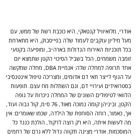
אודרי, מלואיוויל קנטאקי, היא כוכבת רשת של ממש, עם
מעל מיליון עוקבים
ל
עמוד שלה בפייסבוק
, היא מתארחת
בכל תוכניות האירוח הגדולות בארה״ב, ומופיעה בקטעי
זומבה משמחים, הכל בשביל הסיכוי הקטן שתמצא יום
אחד תרופה למחלה שלה: אנמיית DBA, מחלה שמקשה
על הגוף לייצר תאי דם אדומים, ומצריכה טיפול אינטנסיבי
בסטרואידים ועירויי דם, וגם השתלות מח עצם. תופעות
הלוואי לטיפולים השונים של המחלה ניכרות על גופה
הקטן, וביניהן קומה נמוכה מאוד, 76 ס״מ, קול גבוה ועוד,
אך, כאמור, רוחה הסוחפת של הילדה, שכמו שאומרים: אין
מה לעשות איתה, היא רק רוצה לרקוד, הולכת כנגד כל
המוסכמות. אודרי מציגה תקווה גדול ללא גרם של רחמים