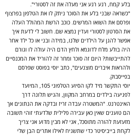
בלע קמח, רגע רגע אני מעלה את זה לסטורי".
"כשראה שבני בלע את הסוכר ניתק לו את הטלפון בפרצוף
ופרסם את השואו המרשים.
כוכב הרשת המהולל העלה
את הסרטון לסטורי ועדין נמצא שם
. חשוב לי לדעת איך
אפשר להגן על הילדים שלנו, במידה ובני או כל ילד אחר
היה בולע מלח לדוגמא ולחץ הדם היה עולה לו וגורם
להתייבשות?
היום זה סוכר ומחר זה להוריד את המכנסיים
ולהראות איברים מוצנעים", כתב יוסי בפוסט שפרסם
בפייסבוק.
יוסי התקשר מיד לקו הסיוע הטלפוני 105, המיועד
לפגיעה בילדים במרחב המקוון, והגיש תלונה דרך
האינטרנט. "המשטרה עבדה זריז ובדקה את הנתונים אך
הם טוענים שאין כאן עבירה פלילית שלדעתי זוהי תשובה
מזעזעת להורה מתוסכל, אני לא מבין מדוע אני צריך
לקחת בייביסיטר כדי שתשגיח לאילו אתרים הבן שלי