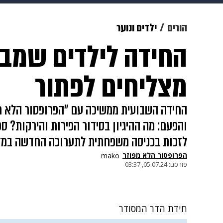
מוזיקה
תרבות
צבא וביטחון
הורים
ילדים ונוער
החידה לילדים שמבו
דיגיטל
גאווה
ויוה
משפט
מצליחים לפתור
החידה השבועית ממשיכה עם "הפרופסור הלא מ
והפעם: מה ההיגיון בסידור הפירות והירקות? ספ
לזכות בכניסה משפחתית לתערוכה החדשה במ
הפרופסור הלא מפוזר
mako
פורסם:
05.07.24, 03:37
חידת הדר המסודר