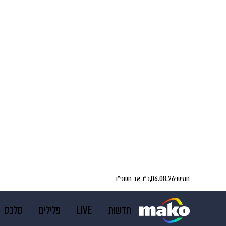
חמישי
06.08.26,
כ״ג אב תשפ״ו
חדשות
LIVE
פלילים
סלבס