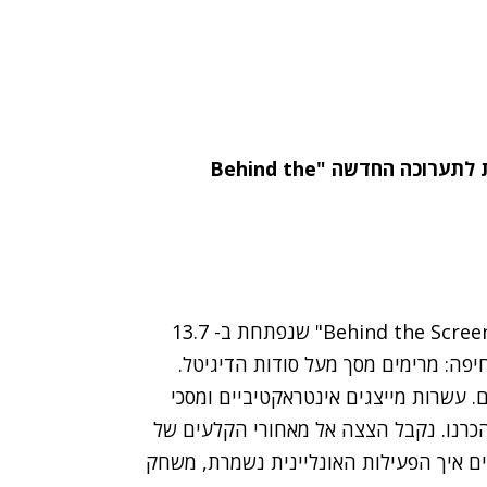
התשובה היצירתית ביותר תזכה בכניסה משפחתית לתערוכה החדשה "Behind the
כניסה משפחתית (4 כרטיסים) לתערוכה החדשה "Behind the Screens" שנפתחת ב- 13.7
יפה: מרימים מסך מעל סודות הדיגיטל.
 עשרות מייצגים אינטראקטיביים ומסכי
הכרנו. נקבל הצצה אל מאחורי הקלעים של
גים איך הפעילות האונליינית נשמרת, משחק