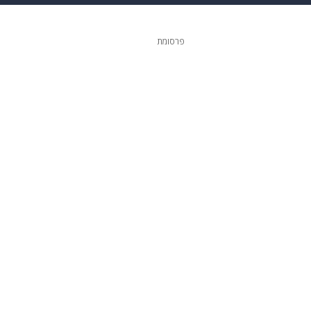
 הבית
אופנה
פרסומת