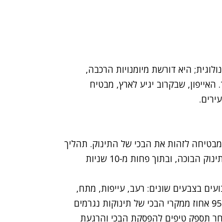
לוגית; היא דורשת מיומנויות הרכבה,
 האייפון, שבקרוב יגיע לארץ, מבטיח
ירים.
מבטיחה לזהות את
הבכי של התינוק
. תהליך
הזיהוי מתבצע על ידי הנחה של המכשיר בסמיכות לתינוק הבוכה, ובתוך פחות מ-10 שניות
עים בצבעים שונים: רעב, עייפות, מתח,
כאב או הפרעה, או סתם שעמום. לטענת המפתחים, 95 אחוז ממקרי הבכי של תינוקות נגרמים
בחר תספק טיפים להפסקת הבכי והרגעת