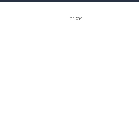
גיטל
גאווה
פרסומת