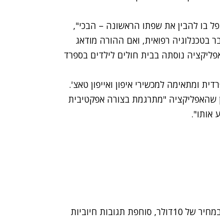
ל בו להבין את שפתו הראשונה – הבכי",
ר בטכנלוגיה רפואית, ואם ההורה מודאג
אפליקציה נוסתה בבית חולים לילדים בספרד
ת ומתאימה למכשירי איפון ואייפון טאצ'.
וען שהאפליקציה "מתרגמת בצורה אפקטיבית
 אותו".
האפליקציה, המוצעת לרכישה דרך חנות ה-Itunes במחיר של 10דולר, סוחפת תגובות חיוביות