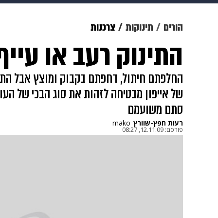
צבא וביטחון
makoZ
בריאות
הורים
תינוקות
צרכנות
התינוק רעב או עייף
ויוה
משפט
תשעה חודשים
מ
החלפתם חיתול, דחפתם בקבוק ומוצץ אבל התי
של אייפון מבטיחה לזהות את סוג הבכי של העול
סתם משועמם
רעות חפץ-שוורץ
mako
פורסם:
12.11.09, 08:27