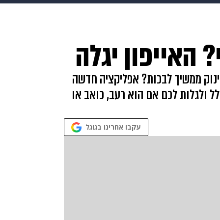
HIX
ספורט
כסף
הורים
עיצוב הבית
אופנה
די
? האייפון יגלה
תכונים
פרויקטים מיוחדים
נוק ממשיך לבכות? אפליקציה חדשה
ל ולגלות לכם אם הוא רעב, כואב או
עקבו אחרינו בגוגל