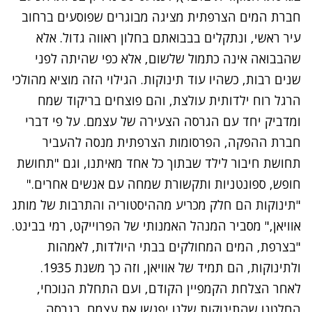
חברת המים הצרפתית מציגה מבוגרים שפוסעים ברחוב
עיר ראשי, ונתקלים בבבואתם בחלון ראווה גדול. אלא
שהבבואה אינה כתמול שלשום, אלא כפי שהיתה לפני
שנים רבות, כשהיו עוד
תינוקות
. הגילוי הזה מוציא מהולכי
הרגל רוח ילדותית עולצת, והם פוצחים בריקוד שמח
ומדביק יחד עם הגרסה הצעירה של עצמם. על פי דברי
חברת ההפקה, הפרסומות הצרפתית מנסה להעביר
תחושת חיבור לילד שבתוך כל אחד מאיתנו, וגם "תחושת
חופש, ספונטניות ותקשורת שמחה עם אנשים אחרים."
"תינוקות הם חלק מכריע מההיסטוריה והתרבות של מותג
אוויאן," מסביר המנהל האמנותי של הפרוייקט, רמי בבינט.
"בצרפת, המים המחולקים בבתי היולדות, לאמהות
ולתינוקות, הם תמיד של אוויאן, וזה כך משנת 1935.
לאחר הצלחת הקמפיין הקודם, ועם התחלת הנוכחי,
החלטנו שהתינוקות שלנו יפגשו את עצמם, בגרסה