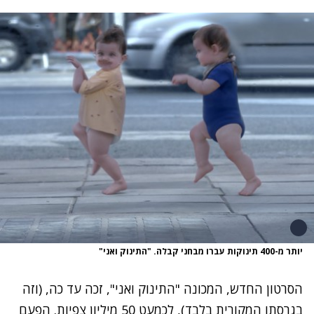
יותר מ-400 תינוקות עברו מבחני קבלה. "התינוק ואני"
הסרטון החדש, המכונה "התינוק ואני", זכה עד כה, (וזה
בגרסתו המקורית בלבד), לכמעט 50 מיליון צפיות. הפעם