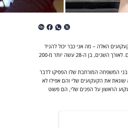
קועים האלה – מה אני כבר יכול להגיד
להם?": סורן לורנסון מגדיר את עצמו כמכור לקעקועים. לאורך השנים, בן ה-28 עשה יותר מ-200
טי, הוא חשף כיצד בני המשפחה המורחבת שלו הפסיקו לדבר
שונאת את הקעקועים שלי והם אפילו לא
קוע הראשון על הפנים שלי, הם פשוט