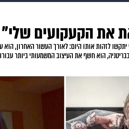
HIX
ספורט
כסף
הורים
עיצוב הבית
אופנה
די
 את הקעקועים שלי"
תכונים
פרויקטים מיוחדים
י יתקשו לזהות אותו היום: לאורך העשור האחרון, הוא 
בריטניה, הוא חשף את העיצוב המשמעותי ביותר עבורו