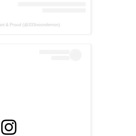
tant & Proud (@333neondemon)