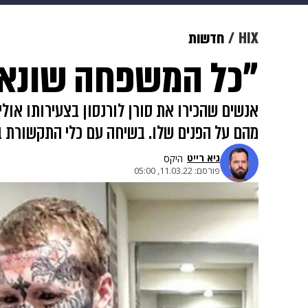
צבא וביטחון
makoZ
בריאות
HIX
חדשות
"כל המשפחה שונאת
ויוה
משפט
תשעה חודשים
מ
אנשים שהכירו את סורן לורנסון בצעירותו אול
מהם על הפנים שלו. בשיחה עם כלי התקשורת ב
גיא רייט
היקס
פורסם:
11.03.22, 05:00