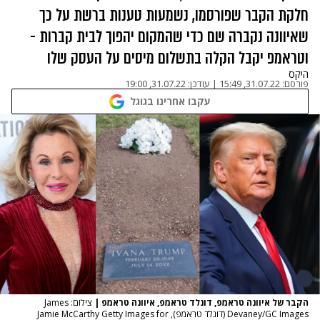
חלקת הקבר שפורסמו, נשמעות טענות ברשת על כך
שאיוונה נקברה שם כדי שהמקום יהפוך לבית קברות -
וטראמפ יקבל הקלה בתשלום מיסים על העסק שלו
היקס
פורסם:
31.07.22, 15:49
|
עודכן:
31.07.22, 19:00
עקבו אחרינו בגוגל
הקבר של איוונה טראמפ, דונלד טראמפ, איוונה טראמפ
|
צילום: James
Devaney/GC Images (דונלד טראמפ), Jamie McCarthy Getty Images for