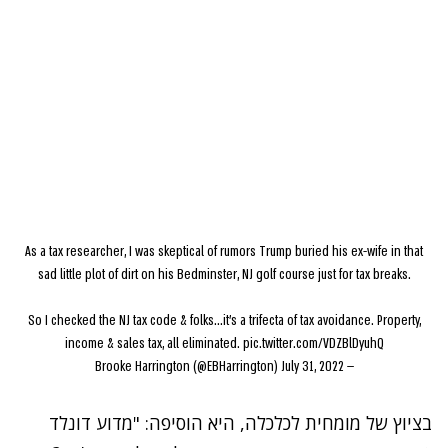
As a tax researcher, I was skeptical of rumors Trump buried his ex-wife in that
sad little plot of dirt on his Bedminster, NJ golf course just for tax breaks.
So I checked the NJ tax code & folks...it's a trifecta of tax avoidance. Property,
income & sales tax, all eliminated.
pic.twitter.com/VDZBlDyuhQ
July 31, 2022
— Brooke Harrington (@EBHarrington)
בציוץ של מומחית לכלכלה, היא הוסיפה: "מדוע דונלד