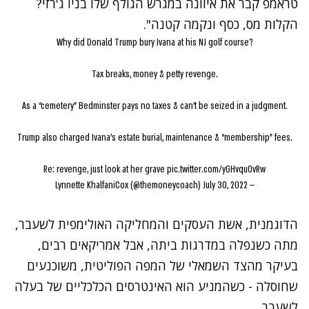
טראמפ קבר את איוונה במגרש הגולף שלו בניו ג'רזי?
הקלות מס, כסף ונקמה קטנה".
Why did Donald Trump bury Ivana at his NJ golf course?
Tax breaks, money & petty revenge.
As a “cemetery” Bedminster pays no taxes & can’t be seized in a judgment.
Trump also charged Ivana’s estate burial, maintenance & “membership” fees.
Re: revenge, just look at her grave
pic.twitter.com/yGHvqu0vRw
July 30, 2022
— Lynnette KhalfaniCox (@themoneycoach)
הדוגמנית, אשת העסקים והמחליקה האולימפית לשעבר,
מתה כשנפלה במדרגות ביתה, אבל אמריקאים רבים,
בעיקר מהצד השמאלי של המפה הפוליטית,
משוכנעים
שחוסלה
- כשהמניע הוא האינטרסים הכלכליים של בעלה
לשעבר.