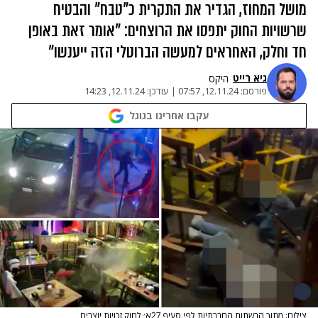
מושל המחוז, הגדיר את התקרית כ"טבח" והבטיח
שרשויות החוק יתפסו את הרוצחים: "אומר זאת באופן
חד וחלק, האחראים למעשה הברוטלי הזה ייענשו"
גיא רייט
היקס
פורסם:
12.11.24, 07:57
|
עודכן:
12.11.24, 14:23
עקבו אחרינו בגוגל
צילום: מתוך הרשתות החברתיות לפי סעיף 27א׳ לחוק זכויות יוצרים