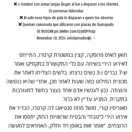
❌ 4 hombre con armas largas llegan al bar y disparan a los clientes
10 personas fallecidas
❌ Al salir esos hijos de puta le disparan a quien los observa
❌ Queman camioneta que utilizaron con placas de Guanajuato
SE BUSCAN
pic.twitter.com/LEydOP9x2p
November 10, 2024
— ‍ (@elo0pinador)
חואן לואיס פרוסקה, קצין במשטרת קרטרו, התייחס
לאירוע הירי בשיחה עם כלי התקשורת במקסיקו ואמר
ש-7 גברים ו-3 נשים נרצחו. בלשים הצליחו לאתר את
מכונית המילוט כמה שעות לאחר מכן, אחרי שהיא ננטשה
והוצתה. נכון לעכשיו אדם אחד נעצר בחשד למעורבות
בתקרית. המניע עדיין לא ברור.
מאוריסיו קורי, מושל מחוז סנטיאגו דה קרטרו, הגדיר את
אירוע הירי כ"טבח" והבטיח שרשויות החוק יתפסו את
הרוצחים. "אומר זאת באופן חד וחלק, האחראים למעשה