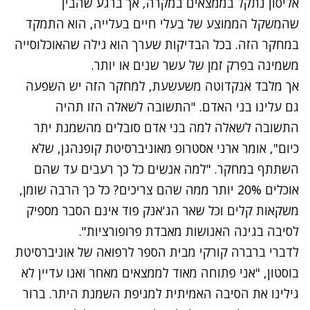
אליסון נתקל בממצאים במקרה, אך ברגע שהבין
שהמשקל הממוצע של בעלי חיים בעלייה, הוא התמקד
במחקר הזה. בכל הבדיקות שערך הוא גילה שהאוכלוסייה
משמינה בפרק זמן של עשר שנים או יותר.
אך מלבד אנקדוטה משעשעת, למחקר הזה יש השפעה
גם עלינו בני האדם. "התשובה לשאלה הזו תהיה
התשובה לשאלה למה בני אדם סובלים מהשמנת יתר
כיום", אומר ארני אסטרופ מאוניברסיטת קופנהגן, שלא
השתתף במחקר. "למה אנשים כל כך רעבים עד שהם
אוכלים 20% יותר ממה שהם צריכים? כל כך הרבה שומן,
משקאות קלים וכל שאר הג'אנק פוד אינם הסבר מספיק
לסיבה בגינה האנושות מאבדת פרופורציות".
לדברי ברברה קורקי מבית הספר לרפואה של אוניברסיטת
בוסטון, "אני פתוחה מאוד לממצאים מאחר ואנו עדיין לא
גילינו את הסיבה האמיתית למגיפת השמנת היתר. ברור