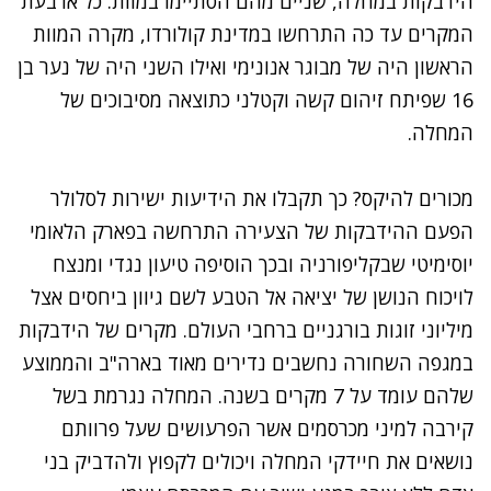
הידבקות במחלה, שניים מהם הסתיימו במוות. כל ארבעת
המקרים עד כה התרחשו במדינת קולורדו, מקרה המוות
הראשון היה של מבוגר אנונימי ואילו השני היה של נער בן
16 שפיתח זיהום קשה וקטלני כתוצאה מסיבוכים של
המחלה.
מכורים להיקס? כך תקבלו את הידיעות ישירות לסלולר
הפעם ההידבקות של הצעירה התרחשה בפארק הלאומי
יוסימיטי שבקליפורניה ובכך הוסיפה טיעון נגדי ומנצח
לויכוח הנושן של יציאה אל הטבע לשם גיוון ביחסים אצל
מיליוני זוגות בורגניים ברחבי העולם. מקרים של הידבקות
במגפה השחורה נחשבים נדירים מאוד בארה"ב והממוצע
שלהם עומד על 7 מקרים בשנה. המחלה נגרמת בשל
קירבה למיני מכרסמים אשר הפרעושים שעל פרוותם
נושאים את חיידקי המחלה ויכולים לקפוץ ולהדביק בני