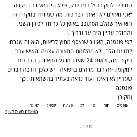
החולים לנוקס היל בניו יורק, שלא היה מעורב במקרה.
"אני מעולם לא ראיתי דבר כזה. מה שמיוחד במקרה זה
הוא איך שהלב הסתובב באופן כל-כך חד לכיוון השני,
והחולה עדיין היה ער ודרוך".
לפי פונטנה, האוויר שנאסף מחוץ לריאות, הוא זה שגרם
לתזוזת הלב, ולא מהלומת התאונה עצמה. האיש עבר
ניקוז חזה, ולאחר 24 שעות מרגע התאונה, הלב חזר
למקומו. ״זה דבר מדהים ברפואה - יש כלכך הרבה דברים
שעדיין לא ראינו, ועוד נראה בעתיד בהשתאות״. כך
פונטנה.
(
מקור
)
אופניים
חזה
ימין
לב
פציעה
שמאל
תאונה
מצאתם טעות לשון?
פרסומת