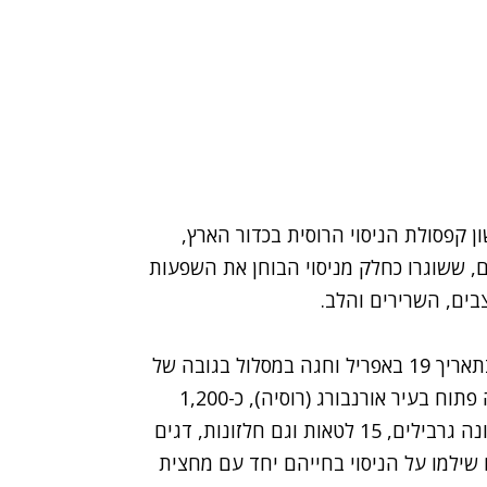
 קפסולת הניסוי הרוסית בכדור הארץ,
, ששוגרו כחלק מניסוי הבוחן את השפעות
בים, השרירים והלב.
החללית שוגרה ממחנה הקוסמונאוטים שבקזחסטן בתאריך 19 באפריל וחגה במסלול בגובה של
נחתה בשדה פתוח בעיר אורנבורג (רוסיה), כ-1,200
45 עכברים, שמונה גרבילים, 15 לטאות וגם חלזונות, דגים
 שילמו על הניסוי בחייהם יחד עם מחצית