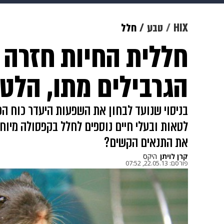
תרבות
צבא וביטחון
makoZ
HIX
טבע
חלל
חללית החיות חזרה 
גאווה
ויוה
משפט
תשעה חוד
הגרבילים מתו, הלט
בניסוי שנועד לבחון את השפעות היעדר כוח הכ
לטאות ובעלי חיים נוספים לחלל בקפסולה מיוח
את התנאים הקשים?
קרן לויתן
היקס
פורסם:
22.05.13, 07:52