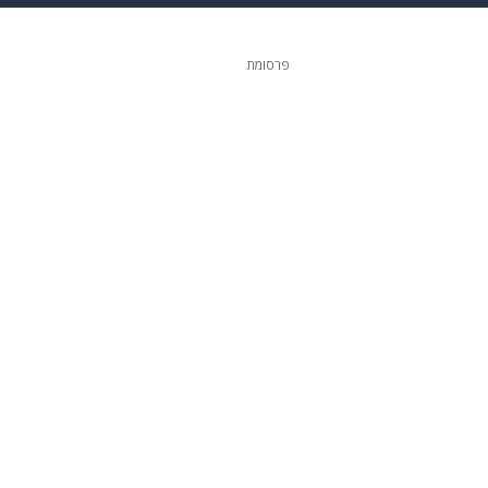
ופנה
דיגיטל
פרסומת