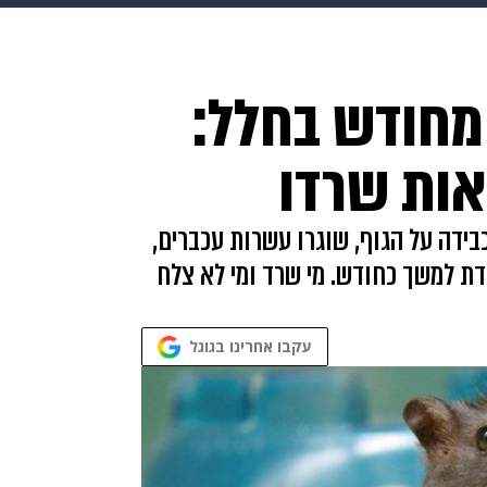
בריאות
HIX
ספורט
כסף
הורים
עיצוב הבית
א
מחודש בחלל:
שים
מתכונים
פרויקטים מיוחדים
אות שרדו
בידה על הגוף, שוגרו עשרות עכברים,
דת למשך כחודש. מי שרד ומי לא צלח
עקבו אחרינו בגוגל