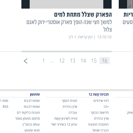
ריות
הפארק שצלל מתחת למים
סעים
למשך חצי שנה הופך פארק אוסטרי ירוק לאגם
צלול
13.10.10
זמן קריאה:
1
דק'
...
1
12
13
14
15
16
תכניות קשת 12
שימושון
לוח שידורים
מונית הכסף
שמות לבנים
מפת ה
+12
ארץ נהדרת
שמות לבנות
RSS
יווק
חדשות הבוקר
עובדה
פענוח בדיקות דם
ארץ נהדרת
פנייה לארכיון קשת
פרסום ממומן באתר
המטבח המנצח
ערוץ 12 בשידור ישיר
עומס בנתב"ג
נינג'ה ישראל
תנאי שימוש