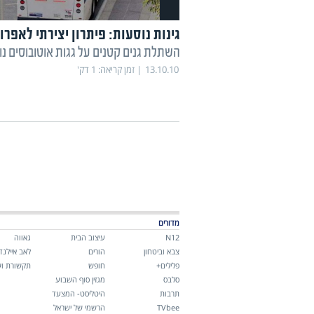
גינות נוסעות: פיתרון יצירתי לאפרו
השתלת גנים קטנים על גגות אוטובוסים נו
13.10.10
זמן קריאה:
1
דק'
מדורים
N12
עיצוב הבית
גאווה
צבא וביטחון
הורים
לאב איילנד
פלילים+
חופש
תקשורת וש
סלבס
מגזין סוף השבוע
תרבות
היטליסט- המצעד
TVbee
הרשמי של ישראל