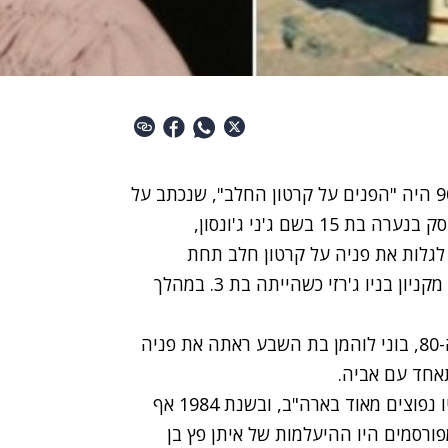
אחד הספרים הפופולריים לנוער בארה"ב בשנות ה-90 היה "הפנים על קרטון החלב", שנכתב על
ידי קרוליין בי קוני, ועובד אחר כך גם לסרט. הספר עוסק בנערה בת 15 בשם ג'ני ג'ונסון,
לגלות את פניה על קרטון חלב תחת
הכותרת: "ילד נעדר". על הקרטון כתוב שג'ני נחטפה מקניון בניו ג'רזי כשהייתה בת 3. במהלך
הספר הזה מבוסס למעשה על סיפור אמיתי. בשנות ה-80, בוני לוהמן בת השבע ראתה את פניה
אחד עם אביה.
בסוף שנות ה-70 וה-80 מקרים של ילדים נעדרים היו נפוצים מאוד בארה"ב, ובשנת 1984 אף
ורסמים היו ההיעלמות של איתן פץ בן