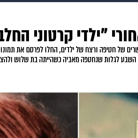
makoZ
בריאות
HIX
ספורט
כסף
הורים
עיצוב
רי "ילדי קרטוני החלב
תשעה חודשים
מתכונים
פרויקטים מיוחדים
ם מתוקשרים של חטיפה ורצח של ילדים, החלו לפרסם את תמונ
בת השבע לגלות שנחטפה מאביה כשהייתה בת שלוש ולהצ