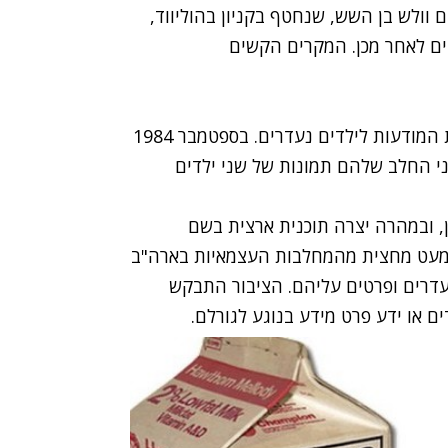
ה והרצח של אדם וולש בן השש, שנחטף בקניון בהוליווד,
או שבועיים לאחר מכן. המקרים הקשים
באותו הזמן לא הייתה מערכת שתפקידה להעלות את המודעות לילדים נעדרים. בספטמבר 1984
ני החלב שלהם תמונות של שני ילדים
 ובמהרה יצרה תוכנית ארצית בשם
דים הנעדרים של קרטוני החלב". במרץ 1985 כמעט מחצית מהמחלבות העצמאיות בארה"ב
עדרים ופרטים עליהם. הציבור התבקש
 או ידע פרט מידע בנוגע לגורלם.