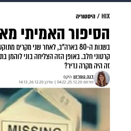
מוזיקה
תרבות
צבא וביטחון
HIX
היסטוריה
הסיפור האמיתי מאחו
דיגיטל
גאווה
ויוה
משפט
בשנות ה-80 בארה"ב, לאחר שני מקרי
קרטוני חלב. באופן הזה הצליחה בוני לוהמן 
זה היה מקרה נדיר?
דנה גוטרזון
היקס
פורסם:
25.12.20, 04:22
|
עודכן:
26.12.20, 14:13