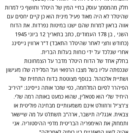
חלק מהמסמך עוסק בחיי המין של היטלר וחושף כי למרות
שהיטלר לא היה מאוד פעיל מינית הוא כן קיים יחסים עם
אווה בראון למרות שהם ישנו במיטות נפרדות. את הדוח
השני , בן 178 העמודים, כתב בתאריך 12 ביוני 1945
(כחודש וחצי לאחר שהיטלר התאבד) ד"ר ארווין גייסינג
אחרי שנלכד על ידי כוחות בעלות הברית.
בחלק אחד של הדוח היטלר מדבר על הצמחונות
שנכפתה עליו בשל מצבו הרפואי ועל הסלידה שלו מעישון
ושתיית אלכוהול. בנוסף מצוטטת בדוח התחזית של
הפיהרר לסיום המלחמה, כפי שזכר אותה גייסינג: "היריב
היחיד שלי הוא סטאלין, שהוא כמעט באותה רמה שלי.
צ'רצ'יל ורוזוולט אינם משמעותיים מבחינה פוליטית או
צבאית. אנגליה תישבר, ארה"ב תשתלט על מה שיישאר
ותמחוק את האימפריה הבריטית מדפי ההיסטוריה. אני
אהיה לשון המאזניים בין רוסיה לאמריקה".