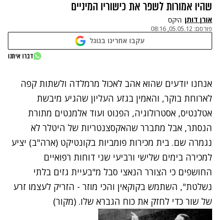
שהיו אמורות לשפר את כישוריו המיניים
אורן דותן
היקס
פורסם:
05.05.12, 08:16
עקבו אחרינו בגוגל
דברו איתנו
אנחנו יודעים שהוא אהב
לאכול
מרמלדה ולשתות קפה
לארוחת בוקר,
והאמין
בגזע העליון שהגיע מיבשת
אטלנטיס, אסטרולוגיה, הפנוט ועוד אלמנטים מתורת
הנסתר, אבל מתברר שהאקסצנטריות של היטלר לא
נגמרה שם. בית מכירות פומביות בקונטיקט (ארה"ב) יציע
למכירה בימים שלישי ורביעי שני דוחות רפואיים
החושפים כי הצורר הנאצי סבל מ"בעיית גזים בלתי
נשלטת", השתמש בקוקאין והכי מוזר - הזריק לעצמו זרע
של שור כדי לחזק את כוח הגברא שלו. (
מקור
)