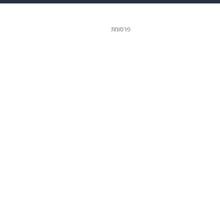
 הבית
אופנה
פרסומת