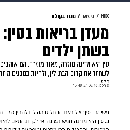
מוזיקה
תרבות
צבא וביטחון
HIX
ביזאר
מוזר בעולם
מעדן בריאות בסין: 
דיגיטל
גאווה
ויוה
משפט
בשתן ילדים
סין היא מדינה מוזרה, מאוד מוזרה. הם אוהבים
לשחזר את קרום הבתולין, ולחיות במבנים מוזר
היקס
פורסם:
24.02.16, 15:49
משימת "סין" של באח הגדול גרמה לנו להבין כמה דבר
המסורות, וההרגלים הכי מוזרים ומופרעים שקורים בסי