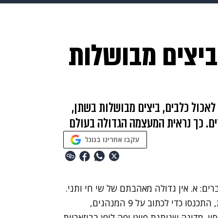
makoZ
בריאות
HIX
ספורט
כסף
הורים
עיצוב
ביצים מבושלות
תשעה חודשים
מתכונים
פרויקטים מיוחדים
 לאכול כלבים, ביצים מבושלות בשתן,
ים. כך נראית המעצמה הגדולה בעולם
עקבו אחרינו בגוגל
ים: א. אין גדולה מאהבתם של שי חי ותני.
ב. סין היא מדינה ממש משונה. אי לכך ובהתאם לזאת, התכנסו כדי לכתוב על 9 המנהגים,
ן. מדינה שנותנת פייט יפה ליפן בביזאריות