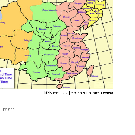
השמש זורחת ב-10 בבוקר
|
צילום: lifebuzz
פרסומת