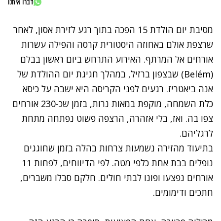
דברו איתנו
מסיבת יום הולדת 15 הפכה בתוך רגע לזירת אסון, לאחר
שרצפת אולם באחוזה היסטורית קרסה והפילה עשרות
אורחים אל המרתף. האירוע התרחש ביום ראשון בבלם
(Belém) שבצפון ברזיל, במהלך חגיגת יום ההולדת של
אנה ביאטריז. רגעים לפני הקריסה היא ישבה על כיסא
כלת השמחה, מוקפת במאות נרות, בזמן שכ-230 אורחים
צפו בה. ואז, בלי אזהרה, הרצפה פשוט נפתחה מתחת
לרגליהם.
בתיעוד מהזירה נשמעות צרחות בהלה בזמן שחוגגים
נופלים בבת אחת כלפי מטה. לפי הדיווחים, לפחות 11
אורחים נפצעו ופונו לבתי חולים. חלקם סבלו משברים,
חתכים ודימומים.
נתקלנו בבעיה
נסה שוב