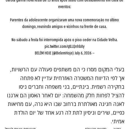
Garota ganha nova festa de 15 anos após susto com desabamento em casa de
eventos:
Parentes da adolescente organizaram uma nova comemoração no último
domingo, reunindo amigos e vizinhos na frente de casa.
No sábado a festa foi interrompida após o piso ceder na Cidade Velha.
pic.twitter.com/qtLLQnhbXy
July 6, 2026
— BELÉM HOJE (@BelemHoje)
בעלי המקום מסרו כי הם משתפים פעולה עם הרשויות,
אך לפי הדיווח המשטרה האזרחית עדיין לא פתחה
בחקירה רשמית. בינתיים, בני משפחה וחברים ניסו
להציל לפחות חלק מהשמחה: יום לאחר האסון הם ארגנו
לאנה חגיגה מאולתרת ברחוב שבו היא גרה, עם מחיאות
כפיים, שירים וניסיון לתת לה רגע אחד של יום הולדת
אמיתי.