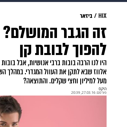
צבא וביטחון
makoZ
בריאות
HIX
ביזאר
זה הגבר המושלם? הו
ויוה
משפט
תשעה חודשים
מ
להפוך לבובת קן
היו לנו הרבה בובות ברבי אנושיות, אבל בובות 
אלווז שבא לתקן את העוול המגדרי. במהלך השי
מעל למיליון וחצי שקלים. והתוצאה?
היקס
פורסם:
27.03.16, 20:39