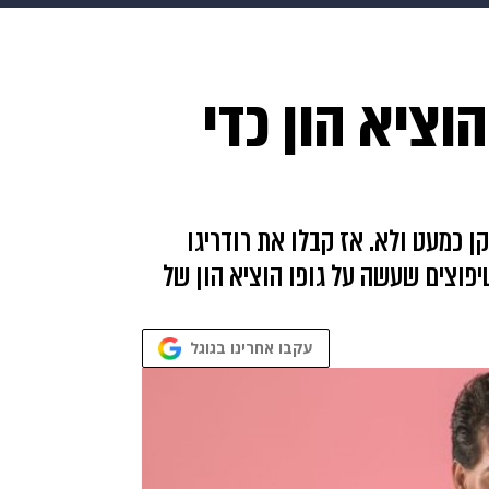
HIX
ספורט
כסף
הורים
עיצוב הבית
אופנה
די
ציא הון כדי
תכונים
פרויקטים מיוחדים
קן כמעט ולא. אז קבלו את רודריגו
פוצים שעשה על גופו הוציא הון של
עקבו אחרינו בגוגל