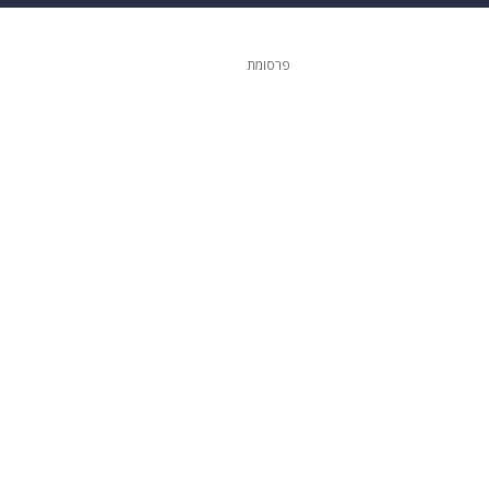
גיטל
גאווה
פרסומת