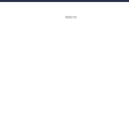
 הבית
אופנה
פרסומת