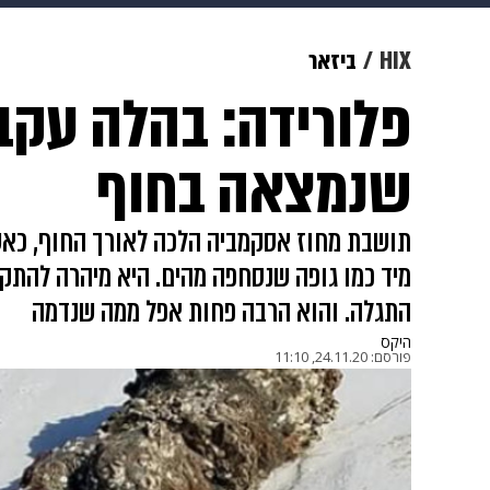
מוזיקה
תרבות
צבא וביטחון
HIX
ביזאר
פלורידה: בהלה עקב
דיגיטל
גאווה
ויוה
משפט
שנמצאה בחוף
תושבת מחוז אסקמביה הלכה לאורך החוף, כא
מיד כמו גופה שנסחפה מהים. היא מיהרה להתק
התגלה. והוא הרבה פחות אפל ממה שנדמה
היקס
פורסם:
24.11.20, 11:10