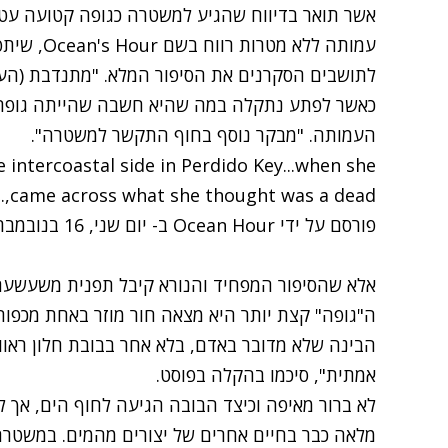
אשר תואר בדיווח שהגיע למשטרה כגופה קטועה עטו
עמותה ללא 
לתושבים הסקרנים את הסיפור המלא. "מתנדבת (העמו
כאשר לפתע נתקלה במה שהיא חשבה שהייתה גופה 
העמותה. "מבקר נוסף בחוף התקשר למשטרה".
 intercoastal side in Perdido Key...when she
came across what she thought was a dead,...
פורסם על ידי ‏‎
Ocean Hour
יום שני, 16 בנובמבר 2020
אלא שהסיפור המפחיד והנורא קיבל תפנית משעשע
ה"גופה" קצת יותר היא מצאה חור מוזר באחת מכפות
הבינה שלא מדובר באדם, בלא אחר בבובת חלון ראוו
אמתית", סיכמו בהקלה בפוסט.
לא ברור מאיפה וכיצד הבובה הגיעה לחוף הים, אך ל
מלאה כבר בחיים אחרים של יצורים מהמים. במשטר