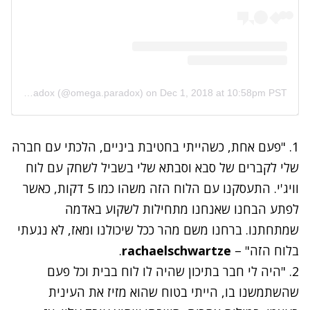
A post shared by Omēga Paradox (@omega.paradox)
on
Dec 1, 2018 at 10:58pm PST
1. "פעם אחת, כשהייתי בחטיבת ביניים, הלכתי עם חברה
שלי לקברים של סבא וסבתא שלי בשביל לשחק עם לוח
וויג'י. התעסקנו עם הלוח הזה משהו כמו 5 דקות, כאשר
לפתע הבחנו שאנחנו מתחילות לשקוע באדמה
שמתחתנו. ברחנו משם מהר ככל שיכולנו ומאז, לא נגעתי
בלוח הזה" –
rachaelschwartze
.
2. "היה לי חבר בתיכון שהיה לו לוח בבית וכל פעם
שהשתמשנו בו, הייתי בטוח שהוא מזיז את העינית