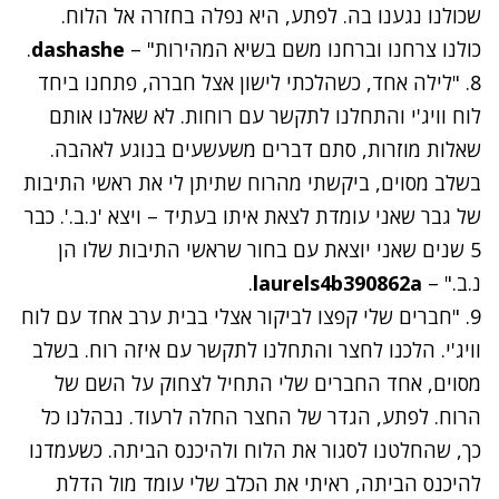
שכולנו נגענו בה. לפתע, היא נפלה בחזרה אל הלוח.
כולנו צרחנו וברחנו משם בשיא המהירות" –
dashashe
.
8. "לילה אחד, כשהלכתי לישון אצל חברה, פתחנו ביחד
לוח וויג'י והתחלנו לתקשר עם רוחות. לא שאלנו אותם
שאלות מוזרות, סתם דברים משעשעים בנוגע לאהבה.
בשלב מסוים, ביקשתי מהרוח שתיתן לי את ראשי התיבות
של גבר שאני עומדת לצאת איתו בעתיד – ויצא 'נ.ב.'. כבר
5 שנים שאני יוצאת עם בחור שראשי התיבות שלו הן
נ.ב." –
laurels4b390862a
.
9. "חברים שלי קפצו לביקור אצלי בבית ערב אחד עם לוח
וויג'י. הלכנו לחצר והתחלנו לתקשר עם איזה רוח. בשלב
מסוים, אחד החברים שלי התחיל לצחוק על השם של
הרוח. לפתע, הגדר של החצר החלה לרעוד. נבהלנו כל
כך, שהחלטנו לסגור את הלוח ולהיכנס הביתה. כשעמדנו
להיכנס הביתה, ראיתי את הכלב שלי עומד מול הדלת