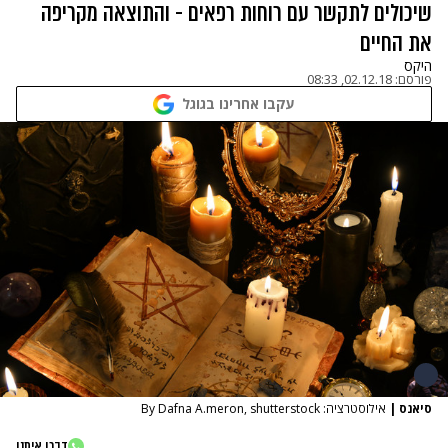
שיכולים לתקשר עם רוחות רפאים - והתוצאה מקריפה
את החיים
היקס
פורסם:
02.12.18, 08:33
עקבו אחרינו בגוגל
סיאנס
|
אילוסטרציה: By Dafna A.meron, shutterstock
דברו איתנו