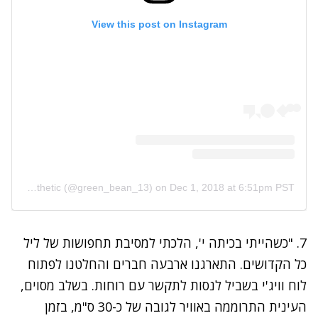
View this post on Instagram
A post shared by Sophie's Photography Asthetic (@green_bean_13)
on
Dec 1, 2018 at 6:51pm PST
7. "כשהייתי בכיתה י', הלכתי למסיבת תחפושות של ליל
כל הקדושים. התארגנו ארבעה חברים והחלטנו לפתוח
לוח וויג'י בשביל לנסות לתקשר עם רוחות. בשלב מסוים,
העינית התרוממה באוויר לגובה של כ-30 ס"מ, בזמן