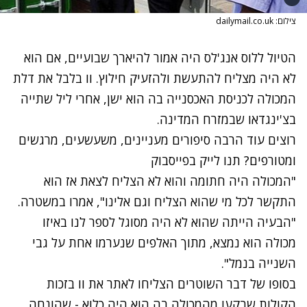
צילום: dailymail.co.uk
הטיול ללוס אנג'לס היה אמור להיארך שבועיים, אם הוא
לא היה מצליח להתעשת ולהזעיק חילוץ. וו בלבל את דלת
המכולה לכניסת האכסנייה בה הוא ישן, אחרי ליל שתייה
בצ'ינגדאו שבמזרח המדינה.
רוצים עוד הרבה סיפורים מעניינים, משעשעים, מרגשים
ומטורפים? תנו לייק בפייסבוק
"המכולה היה חתומה והוא לא הצליח לצאת אז הוא
התקשר לכל מי שהוא הצליח וגם אלינו", אמרו במשטרה.
"הבעיה הייתה שהוא לא היה מסוגל לספר לנו באיזו
מכולה הוא נמצא, מתוך האלפים שנערמו אחת על גבי
השנייה בנמל".
בסופו של דבר השוטרים הצליחו לאתר את וו בזכות
הקולות שבקעו מהמכולה בה הוא היה כלוא - שהונחה