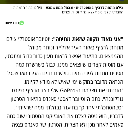
צילם מתחת לרציף באוסטרליה - ונבהל ממה שמצא
|
צילום: מתוך הרשתות
החברתיות לפי סעיף 27א׳ לחוק זכויות יוצרים
דברו איתנו
"אני מאוד מקווה שזאת מתיחה"
: יוטיובר אוסטרלי צילם
מתחת לרציף באזור העיר אדלייד ונותר מבוהל
מהממצאים. בתיעוד אפשר לראות מעין כדור גדול ומתכתי,
עם מוטות קצרים שיוצאים ממנו, כבול בשרשרת כמה
מטרים מתחת לפני המים. גולשים רבים העירו מאז שככל
הנראה מדובר במוקש ימי שאיש לא מודע לקיומו.
"הורדתי את מצלמת ה-GoPro שלי בצד הרציף בפורט
נורלוּנגה", כתב היוטיובר דאסטי סאנדס בתיאור הסרטון.
"כשהסתכלתי אחר כך בתיעוד נבהלתי ממה שראיתי".
לדבריו, הוא ניסה לצלם את האובייקט המסתורי שוב כמה
פעמים לאחר מכן ולא הצליח. הסרטון של סאנדס נצפה