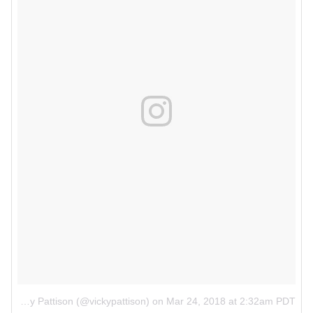
A post shared by Vicky Pattison (@vickypattison)
on
Mar 24, 2018 at 2:32am PDT