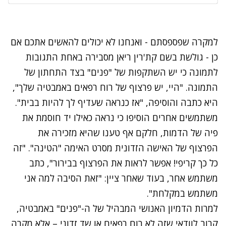
למקרה שפספסתם - ואנחנו לא יכולים להאשים אתכם אם
כן - גולשת בשם קת'רין ריאן מסבירה באחת התגובות
לתמונה כי יש השתקפות של "פנים" בצד התחתון של
התמונה. "היי, יש פרצוף של רוח רפאים באמבטיה שלך",
היא כתבה והוסיפה, "אז כנראה שעדיף לך להיות בבית".
משתמשים אחרים הוסיפו כי נראה כאילו יד חוסמת את
פיה של הדמות, חלקם אף טענו שהיא מזכירה את
הפרצוף של האישה הזדונית מסרט האימה "הטינה". "זה
כל כך קריפי! אפשר לראות את הפרצוף בבירור", כתב
משתמש אחר, בעוד שאחר ציין: "זאת הסיבה למה אני
משתמש במקלחת".
למרות הדמיון האנושי המבהיל של ה-"פנים" באמבטיה,
קרוב לוודאי שזה לא רוח רפאים או שד זדוני – אלא מקרה