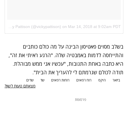
A post shared by Vicky Pattison (@vickypattison)
on
Mar 14, 2018 at 9:02am PDT
בשלב מסוים פאטיסון הבינה על מה כולם כותבים
והתייחסה לדמות באמבטיה שלה. "הרגע ראיתי את זה",
היא כתבה באחת התגובות, "עכשיו אני ממש מבוהלת.
תודה לכולם שגרמתם לי להעריך את הבית".
ביזאר
היקס
רוח רפאים
רוחות רפאים
שד
שדים
מצאתם טעות לשון?
פרסומת