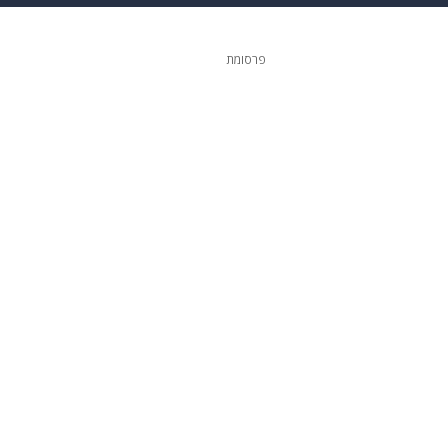
גיטל
גאווה
פרסומת