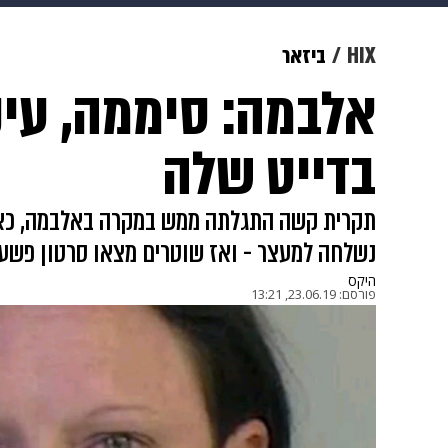
צבא וביטחון
makoZ
בריאות
HIX
ביזאר
אלבמה: סיממה, עי
ויוה
משפט
תשעה חודשים
מ
בדייט שלה
תקרית קשה התגלתה ממש במקרה באלבמה, כאש
נשלחה למעצר - ואז שוטרים מצאו סרטון פשע
היקס
פורסם:
23.06.19, 13:21