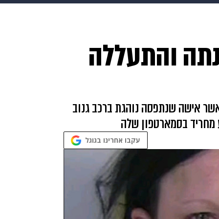
HIX
ספורט
כסף
הורים
עיצוב הבית
אופנה
די
נתה והתעללה
תכונים
פרויקטים מיוחדים
ר אישה שנתפסה נוהגת ברכב גנוב
 מחריד בסמארטפון שלה
עקבו אחרינו בגוגל