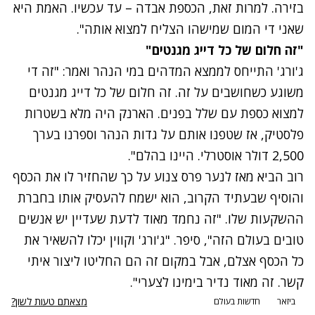
בזירה. למרות זאת, הכספת אבדה – עד עכשיו. האמת היא
שאני די המום שמישהו הצליח למצוא אותה".
"זה חלום של כל דייג מגנטים"
ג'ורג' התייחס לממצא המדהים במי הנהר ואמר: "זה די
משוגע כשחושבים על זה. זה חלום של כל דייג מגנטים
למצוא כספת עם שלל בפנים. הארנק היה מלא בשטרות
פלסטיק, אז שטפנו אותם על גדות הנהר וספרנו בערך
2,500 דולר אוסטרלי. היינו בהלם".
רוב הביא מאז לנער פרס צנוע על כך שהחזיר לו את הכסף
והוסיף שבעתיד הקרוב, הוא ישמח להעסיק אותו בחברת
ההשקעות שלו. "זה נחמד מאוד לדעת שעדיין יש אנשים
טובים בעולם הזה", סיפר. "ג'ורג' וקווין יכלו להשאיר את
כל הכסף אצלם, אבל במקום זה הם החליטו ליצור איתי
קשר. זה מאוד נדיר בימינו לצערי".
מצאתם טעות לשון?
ביזאר
חדשות בעולם