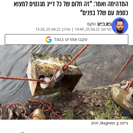
המדהימה ואמר: "זה חלום של כל דייג מגנטים למצוא
כספת עם שלל בפנים"
גיא רייט
היקס
פורסם:
25.04.22, 10:40
|
עודכן:
25.04.22, 13:26
עקבו אחרינו בגוגל
צילום: Magnetic g, יוטיוב