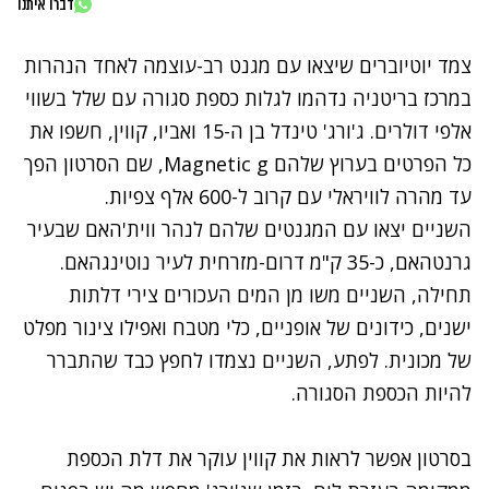
דברו איתנו
צמד יוטיוברים שיצאו עם מגנט רב-עוצמה לאחד הנהרות
במרכז בריטניה נדהמו לגלות כספת סגורה עם שלל בשווי
אלפי דולרים. ג'ורג' טינדל בן ה-15 ואביו, קווין, חשפו את
כל הפרטים בערוץ שלהם Magnetic g, שם הסרטון הפך
עד מהרה לוויראלי עם קרוב ל-600 אלף צפיות.
השניים יצאו עם המגנטים שלהם לנהר ווית'האם שבעיר
גרנטהאם, כ-35 ק"מ דרום-מזרחית לעיר נוטינגהאם.
תחילה, השניים משו מן המים העכורים צירי דלתות
ישנים, כידונים של אופניים, כלי מטבח ואפילו צינור מפלט
של מכונית. לפתע, השניים נצמדו לחפץ כבד שהתברר
להיות הכספת הסגורה.
בסרטון אפשר לראות את קווין עוקר את דלת הכספת