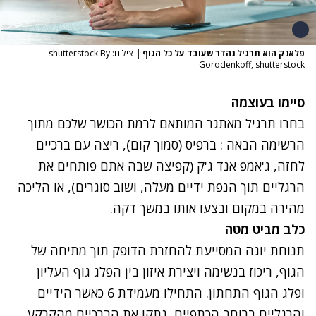
פלאנק הוא תרגיל נהדר שעובד על כל הגוף
|
צילום: shutterstock By
Gorodenkoff, shutterstock
סיימו בעוצמה
בחרו תרגיל מאתגר המותאם לרמת הכושר שלכם מתוך
הרשימה הבאה : ברפיס (סמוך קום), ריצה עם ברכיים
לחזה, ג'אמפ אנד ג'ק (קפיצה שבה אתם פותחים את
הרגליים תוך הנפת ידיים מעלה, ושוב סוגרים), או הליכה
מהירה במקום ובצעו אותו במשך דקה.
כלב מביט מטה
תנוחת יוגה המסייעת להחזרת הדופק תוך מתיחה של
הגוף, ריכוז בנשימה ויצירת איזון בין הפלג גוף העליון
ופלג הגוף התחתון. התחילו מעמידת 6 כאשר הידיים
והרגליים ברוחב הכתפיים, נתקו את הברכיים מהקרקע