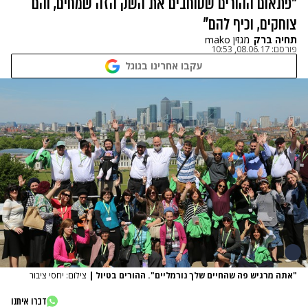
"פתאום ההורים שסוחבים את השק הזה שמחים, והם
צוחקים, וכיף להם"
תחיה ברק
מגזין mako
פורסם:
08.06.17, 10:53
עקבו אחרינו בגוגל
"אתה מרגיש פה שהחיים שלך נורמליים". ההורים בטיול
|
צילום: יחסי ציבור
דברו איתנו