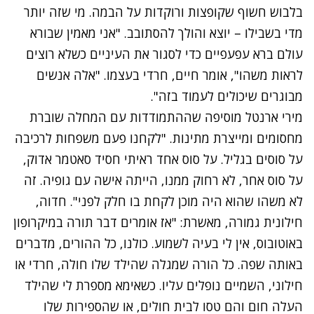
בלבוש חשוף שקופצות ורוקדות על הבמה. מי שזה יותר
מדי בשבילו – יוצא והולך להסתובב. "אני מאמין שבורא
עולם ברא עפעפיים כדי לסגור את העיניים כשלא רוצים
לראות משהו", אומר חיים, חרדי בעצמו. "אלה אנשים
מבוגרים שיכולים לעמוד בזה".
מירי ארנטל מוסיפה שההתמודדות עם המחלה שוברת
מחסומים ומייצרת מתינות. "לקחנו פעם משפחות לרכיבה
על סוסים בגליל. על סוס אחד ראיתי חסיד סאטמר אדוק,
על סוס אחר, לא רחוק ממנו, הייתה אישה עם גופיה. זה
לא משהו שהוא היה מוכן לקחת בו חלק לפני". חדוה,
חילונית גמורה, מאשרת: "אז אומרים דבר תורה במיקרופון
באוטובוס, אין לי בעיה לשמוע. כולנו, כל ההורים, מדברים
באותה שפה. כל הורה שמגלה שהילד שלו חולה, חרדי או
חילוני, השמיים נופלים עליו. כשאימא מספרת לי שהילד
העלה חום והם טסו לבית חולים, או שהספירות שלו