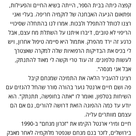
קפצה כיתה בבית הספר, הייתה בשיא החיים והפעילות,
ופתאום הגיעה האבחנה של לוקמיה חריפה. בעלי ואני
רצנו לכותל להתפלל ולבכות. אמרו לנו בהתחלה שסיכויי
הריפוי לא טובים, דיברו איתנו על השתלת מח עצם, אבל
כרגע זה ירד מהפרק. אתמול היא סיימה טיפול אחרון, ויש
לי בכיס את הבדיקות הרפואיות שלה למקרה שאצטרך
לעשות טלפונים. זה עוד טרי וקשה לי מאוד להתנתק,
אבל אני מנסה".
רצינו להעביר הלאה את התמיכה שמנחם קיבל
פה ושם חיים ארנטל גוער בהורה סורר שהחל להגזים עם
השיחות בטלפון, ואומר לו "אתה בחופשה, תתנתק". הוא
יודע עד כמה ההפוגה הזאת דרושה להורים, גם אם הם
עצמם מוותרים עליה.
חיים ומירי ארנטל הקימו את "זכרון מנחם" ב-1990
בירושלים, לזכר בנם מנחם שנפטר מלוקמיה
לאחר מאבק