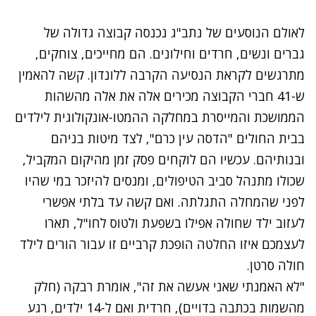
לאולם הנוסעים של נתב"ג נכנסה קבוצה גדולה של
גברים ונשים, חרדים וחילונים. הם מחייכים, צוחקים,
מתרגשים לקראת הנסיעה הקרבה ללונדון. קשה להאמין
ש-41 חברי הקבוצה מכירים אלה את אלה מהשהות
הממושכת והמייסרת במחלקה ההמטו-אונקולוגית לילדים
בבית החולים "הדסה עין כרם", לצד מיטות בניהם
ובנותיהם. עכשיו הם לוקחים פסק זמן מהיקום המקביל,
שכולו מתנהל סביב הטיפולים, ומנסים להיזכר במי שהיו
לפני שהמחלה התגלתה. ואם קשה עד בלתי אפשרי
לעזוב ילד שחולה אפילו בשפעת ולטוס לחו"ל, תארו
לעצמכם איזו החלטה הופכת קרביים זו עבור הורים לילד
חולה סרטן.
"לא האמנתי שאני אעשה את זה", אומרת רבקה (חלק
מהשמות בכתבה בדויים), חרדית ואם ל-14 ילדים, רגע