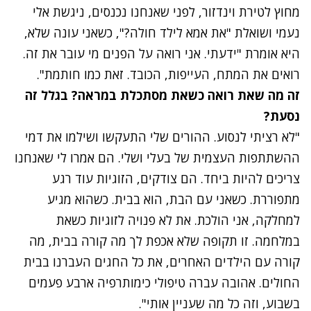
מחוץ לטירת וינדזור, לפני שאנחנו נכנסים, ניגשת אלי
נעמי ושואלת "את אמא לילד חולה?", כשאני עונה שלא,
היא אומרת "ידעתי. אני רואה על הפנים מי עובר את זה.
רואים את המתח, העייפות, הכובד. זאת כמו חותמת".
זה מה שאת רואה כשאת מסתכלת במראה? בגלל זה
נסעת?
"לא רציתי לנסוע. ההורים שלי התעקשו ושילמו את דמי
ההשתתפות העצמית של בעלי ושלי. הם אמרו לי שאנחנו
צריכים להיות ביחד. הם צודקים, הזוגיות עוד רגע
מתפוררת. כשאני עם הבת, הוא בבית. כשהוא מגיע
למחלקה, אני הולכת. את לא פנויה לזוגיות כשאת
במלחמה. זו תקופה שלא אכפת לך מה קורה בבית, מה
קורה עם הילדים האחרים, את כל החגים העברנו בבית
החולים. אהובה עברה טיפולי כימותרפיה ארבע פעמים
בשבוע, וזה כל מה שעניין אותי".