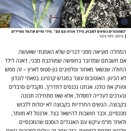
"כשההורים נוסעים לשבוע, הילד פורח וגם הם". מירי וחיים ארנטל מטיילים
|
צילום: יחסי ציבור
המחלה מוציאה ממני דברים שלא האמנתי שאעשה
אם חשבתם שמדובר בחופשה שמורכבת מבכי, דאגה לילד
החולה שנשאר מאחור וטלפונים נון-סטופ לארץ – זה ממש
לא הכיוון. האוטובוס עוצר במגרש קרטינג בפאתי לונדון
ופורק את כולנו. אנחנו נכנסים לתדריך, מקבלים סרבלים
ונערכים לעלייה למסלול, אלא שאז מתחילה תכונה
בקבוצה. הנשים החרדיות בקבוצה לא יכולות ללבוש
מכנסיים, וכבר חושבות להישאר בצד. ארנטל לא מוותר,
ולאחר מו"מ עיקש עם האנגלים הוסכם שהמכנסיים
יולבשו מתחת לחצאית. בזה אחר זה עולים למכונית נשים