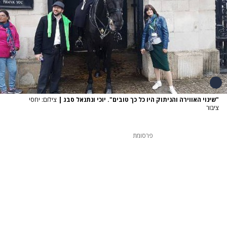
"שינוי האווירה והניתוק היו כל כך טובים". יוכי ונתנאל סבג
|
צילום: יחסי
ציבור
פרסומת