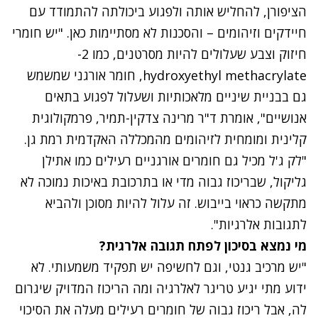
הציפורן, להחליש אותה ולפגוע ביכולתה להתמודד עם
חיידקים וזיהומים – והסכנות לא מסתיימות כאן. "יש חומרי
חיזוק וצבע שעלולים להיות מסרטנים, כמו 2-
hydroxyethyl methacrylate, חומר אורגני שמשמש
גם בבניית שיניים מלאכותיות ושעלול לפגוע בתאים
אנושיים", אומרת ד"ר מרינה צדקין-תמיר, פרמקולוגית
קלינית ומומחית לזיהומים מהמכללה האקדמית רמת גן.
"לק ג'ל מכיל גם חומרים אורגניים רעילים כמו אתילן
גליקול, שבריכוז גבוה מדי או בתרכובת באיכות נמוכה לא
מתקשה כראוי בייבוש. זה עלול להיות מסוכן ולהביא
לתגובות אלרגיות".
מי נמצא בסיכון לפתח תגובה אלרגית?
"יש מרכיב גנטי, וגם לחשיפה יש תפקיד משמעותי. לא
ידוע מתי יגיע טריגר לאלרגיה ומה הריכוז המדויק שיגרום
לה, אבל ריכוז גבוה של חומרים רעילים מעלה את הסיכוי