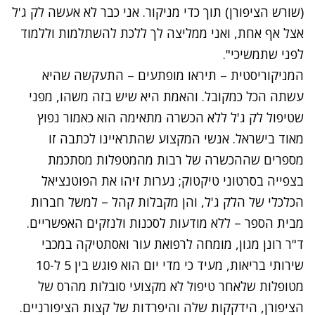
(שורש הציפורן) תוך כדי מניקור. אני כבר לא אעשה לק ג'ל
אצל אף אחת, ואני ממליצה לך ללכת להשתלמות וללמוד
לפני שתמשיכי".
המניקוריסטית – תיראו מופתעים – התעקשה שהיא
עשתה הכל כמקובל. והאמת היא שיש בזה משהו, מפני
שטיפול לק ג'ל ללא הכשרה מתאימה הוא כאמור נפוץ
מאוד בישראל. אנשי המקצוע שהתראיינו לכתבה זו
מספרים שההכשרה של רבות מהמטפלות מסתכמת
בצפייה בסרטוני טיקטוק; נערות זיהו את הפוטנציאל
הכלכלי של הלק ג'ל, והן מקבלות קהל – למשל חברות
מבית הספר – ללא מודעות לסכנות ולנזקים האפשריים.
ד"ר רונן מגון, מומחה לרפואת עור ואסתטיקה במכבי
שירותי בריאות, מעיד כי מדי יום הוא פוגש בין 5 ל-10
מטופלות שלאחר טיפול לא מקצועי סובלות מהרס של
הציפורן, הידקקות שלה והיפרדות של קצות הציפורניים.