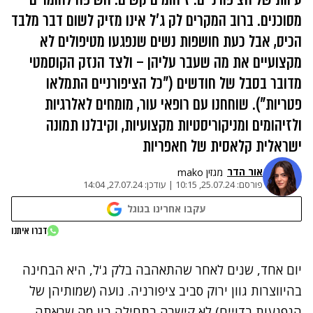
מסוכנים. ברוב המקרים לק ג'ל אינו מזיק לשום דבר מלבד
הכיס, אבל כעת חושפות נשים שנפגעו מטיפולים לא
מקצועיים את מה שעבר עליהן – ולצד הנזק הקוסמטי
מדובר בסבל של חודשים ("כל הציפורניים התמלאו
פטריות"). שוחחנו עם רופאי עור, מומחים לאלרגיות
ולזיהומים ומניקוריסטיות מקצועיות, וקיבלנו תמונה
ישראלית קלאסית של חאפריות
אור הדר
מגזין mako
פורסם:
25.07.24, 10:15
|
עודכן:
27.07.24, 14:04
עקבו אחרינו בגוגל
דברו איתנו
יום אחד, שנים לאחר שהתאהבה בלק ג'ל, היא הבחינה
בהיווצרות גוון ירוק סביב ציפורניה. נועה (שמותיהן של
הנפגעות בדויים) לא קישרה בתחילה בין מה שראתה