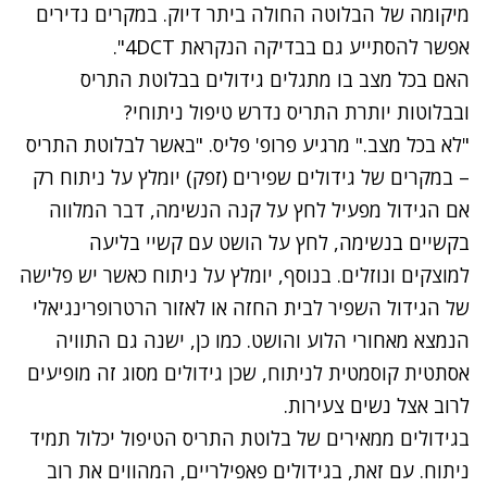
מיקומה של הבלוטה החולה ביתר דיוק. במקרים נדירים
אפשר להסתייע גם בבדיקה הנקראת 4DCT".
האם בכל מצב בו מתגלים גידולים בבלוטת התריס
ובבלוטות יותרת התריס נדרש טיפול ניתוחי?
"לא בכל מצב." מרגיע פרופ' פליס. "באשר לבלוטת התריס
– במקרים של גידולים שפירים (זפק) יומלץ על ניתוח רק
אם הגידול מפעיל לחץ על קנה הנשימה, דבר המלווה
בקשיים בנשימה, לחץ על הושט עם קשיי בליעה
למוצקים ונוזלים. בנוסף, יומלץ על ניתוח כאשר יש פלישה
של הגידול השפיר לבית החזה או לאזור הרטרופרינגיאלי
הנמצא מאחורי הלוע והושט. כמו כן, ישנה גם התוויה
אסתטית קוסמטית לניתוח, שכן גידולים מסוג זה מופיעים
לרוב אצל נשים צעירות.
בגידולים ממאירים של בלוטת התריס הטיפול יכלול תמיד
ניתוח. עם זאת, בגידולים פאפילריים, המהווים את רוב