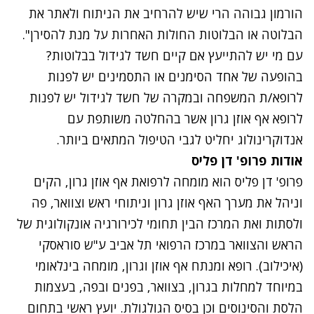
הורמון גבוהה הרי שיש להרחיב את הניתוח ולאתר את
הבלוטה או הבלוטות החולות האחרות על מנת להסירן".
עם מי יש להתייעץ אם קיים חשד לגידול בבלוטות?
בהופעה של אחד הסימנים או התסמינים יש לפנות
לרופא/ת המשפחה ובמקרה של חשד לגידול יש לפנות
לרופא אף אוזן גרון אשר בהחלטה משותפת עם
אנדוקרינולוג יחליט לגבי הטיפול המתאים ביותר.
אודות פרופ' דן פליס
פרופ' דן פליס הוא מומחה לרפואת אף אוזן גרון, הקים
וניהל את מערך האף אוזן גרון וניתוחי ראש וצוואר, פה
ולסתות ואת המרכז הבין תחומי לכירורגיה אונקולוגית של
הראש והצוואר במרכז הרפואי תל אביב ע"ש סוראסקי
(איכילוב). רופא ומנתח אף אוזן וגרון, מומחה בינלאומי
במיוחד למחלות בגרון, בצוואר, בפנים ובפה, בעצמות
הלסת והסינוסים וכן בסיס הגולגולת. יועץ ראשי בתחום