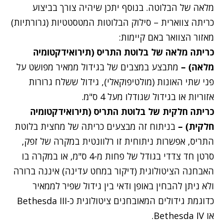
מלאה של הבלוטה. בנוסף יתכן שיהיה צורך בביצוע
כריתה צווארית – סילוק הבלוטות המטסטטיות (גרורתיות)
מאזור הצוואר באם קיימות:
כריתה מלאה של בלוטת התריס (תירואידקטומיה
מלאה) –
מתבצע במצבים של בגידול ממאיר מפושט על
פני שתי האונות (מולטיפוקאלי), גידול ששלח גרורות
אזוריות או בגידול שגודלו מעל 4 ס"מ.
כריתה חלקית של בלוטת התריס (תירואידקטומיה
חלקית) –
בניתוח זה מבצעים כריתה של מחצית בלוטת
התריס, אפשרות ניתוחית זו רלוונטית במקרה של זפק,
סרטן חד צדדי בגודל של פחות מ-4 ס"מ, או במקרה בו
האבחנה הציטולוגית (דיקור במחט עדינה) איננה ברורה
ולא ניתן להבחין באופן ודאי בין גידול שפיר לממאיר
כדוגמת גידולים המאובחנים ציטולוגית כ-Bethesda III
או Bethesda IV.