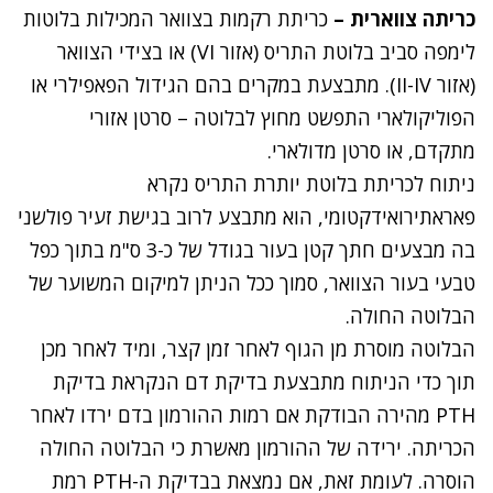
כריתה צווארית –
כריתת רקמות בצוואר המכילות בלוטות
לימפה סביב בלוטת התריס (אזור VI) או בצידי הצוואר
(אזור II-IV). מתבצעת במקרים בהם הגידול הפאפילרי או
הפוליקולארי התפשט מחוץ לבלוטה – סרטן אזורי
מתקדם, או סרטן מדולארי.
ניתוח לכריתת בלוטת יותרת התריס נקרא
פאראתירואידקטומי, הוא מתבצע לרוב בגישת זעיר פולשני
בה מבצעים חתך קטן בעור בגודל של כ-3 ס"מ בתוך כפל
טבעי בעור הצוואר, סמוך ככל הניתן למיקום המשוער של
הבלוטה החולה.
הבלוטה מוסרת מן הגוף לאחר זמן קצר, ומיד לאחר מכן
תוך כדי הניתוח מתבצעת בדיקת דם הנקראת בדיקת
PTH מהירה הבודקת אם רמות ההורמון בדם ירדו לאחר
הכריתה. ירידה של ההורמון מאשרת כי הבלוטה החולה
הוסרה. לעומת זאת, אם נמצאת בבדיקת ה-PTH רמת