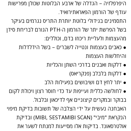
היפרפלזיה – הגדלה של ארבע הבלוטות שכולן מפרישות
עודף של הורמון הפאראתירואיד.
התסמינים בגידולי בלוטת יותרת התריס נגרמים בעיקר
בשל הפרשת יתר של הורמון ה-PTH הגורם לבריחת סידן
מהעצמות ולעליית ריכוזו בדם, וכוללים:
● כאבים בעצמות ונטייה לשברים – בשל הידלדלות
והיחלשות העצמות
● דלקות ואבנים בדרכי השתן והכליות
● דלקות בלבלב (פנקריאס)
● יתר לחץ דם ושיבושים בפעילות הלב
● לחולשה כללית ועייפות עד כדי חוסר רצון ויכולת לקום
בבוקר ובמקרים קיצוניים אף לדיכאון ובלבול.
האבחנה נעשית על ידי הצלבה של תשובות בדיקת מיפוי
הנקראת "מיבי" (MIBI, SESTAMIBI SCAN) ובדיקת
אולטרסאונד. בדיקות אלו מסייעות למנתח לשער את