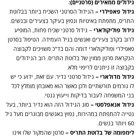
גידולים ממאירים (סרטניים):
גידול פאפילרי –
הגידול הסרטני השכיח ביותר בבלוטת
התריס, מתפתח באיטיות ונפוץ בעיקר בצעירים ובנשים.
גידול פוליקולארי
– גידול סרטני שכיח פחות, המופיע
לרוב בקרב צעירים ואנשים בגיל העמידה. הטיפול בסרטן
פאפילרי ופוליקולארי דומה והם בד"כ משויכים לקבוצה
הנקראת סרטן ממוין של בלוטת התריס. רוב הגידולים
בקבוצה זו ניתנים לריפוי מלא.
גידול מדולארי –
גידול סרטני נדיר. עם זאת, ידוע כי יש
לו גורמים תורשתיים ולכן כאשר הוא מאובחן מומלץ לכל
בני המשפחה לעבור בדיקות וייעוץ גנטי.
גידול אנאפלסטי –
סוג הגידול הזה הוא נדיר ביותר, בעל
נטייה להתפתח במהירות, נפוץ באנשים מבוגרים מעל גיל
60 ויותר בנשים.
לימפומה של בלוטת התריס –
סרטן שהמקור שלו אינו