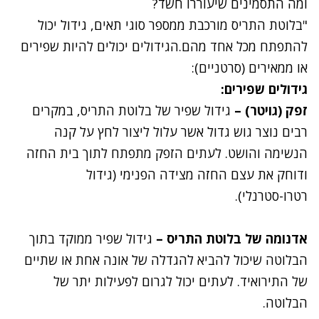
ומה התסמינים שיעוררו חשד?
"בלוטת התריס מורכבת ממספר סוגי תאים, גידול יכול
להתפתח מכל אחד מהם.הגידולים יכולים להיות שפירים
או ממאירים (סרטניים):
גידולים שפירים:
זפק (גויטר) –
גידול שפיר של בלוטת התריס, במקרים
רבים נוצר גוש גדול אשר עלול ליצור לחץ על קנה
הנשימה והושט. לעתים הזפק מתפתח לתוך בית החזה
ודוחק את עצם החזה מצידה הפנימי (גידול
רטרו-סטרנלי).
אדנומה של בלוטת התריס –
גידול שפיר ממוקד בתוך
הבלוטה שיכול להביא להגדלה של אונה אחת או שתיים
של התירואיד. לעתים יכול לגרום לפעילות יתר של
הבלוטה.