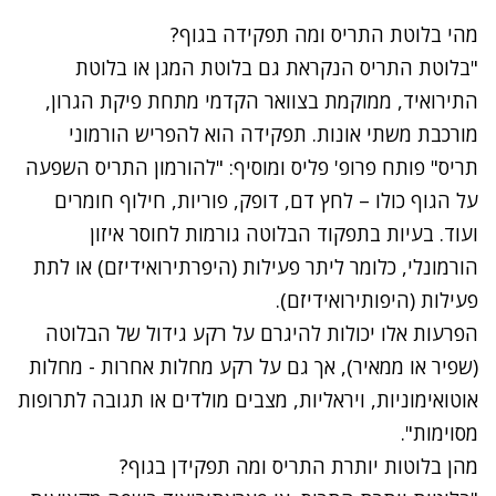
מהי בלוטת התריס ומה תפקידה בגוף?
"בלוטת התריס הנקראת גם בלוטת המגן או בלוטת
התירואיד, ממוקמת בצוואר הקדמי מתחת פיקת הגרון,
מורכבת משתי אונות. תפקידה הוא להפריש הורמוני
תריס" פותח פרופ' פליס ומוסיף: "להורמון התריס השפעה
על הגוף כולו – לחץ דם, דופק, פוריות, חילוף חומרים
ועוד. בעיות בתפקוד הבלוטה גורמות לחוסר איזון
הורמונלי, כלומר ליתר פעילות (היפרתירואידיזם) או לתת
פעילות (היפותירואידיזם).
הפרעות אלו יכולות להיגרם על רקע גידול של הבלוטה
(שפיר או ממאיר), אך גם על רקע מחלות אחרות - מחלות
אוטואימוניות, ויראליות, מצבים מולדים או תגובה לתרופות
מסוימות".
מהן בלוטות יותרת התריס ומה תפקידן בגוף?