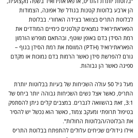
"בלוטות יותרת התריס, או פאראתירואיד בשפה מקצועית,
הן ארבע בלוטות קטנות בגודל של אפונה, הצמודות
לבלוטת התריס בצוואר בצידה האחורי. בבלוטת
הפאראתירואיד נמצאים קולטנים כימיים המודדים את
רמת הסידן בדם באופן שוטף, ובהתאם מופרש הורמון
הפאראתירואיד (PTH) המווסת את רמת הסידן בגוף –
גורם להפרשת סידן כאשר הרמות בדם נמוכות או מקדם
ספיגה כאשר הן גבוהות.
מעל גיל 50 עולה השכיחות של בעיות בבלוטות יותרת
התריס, כאשר אצל נשים השכיחות גבוהה יותר ביחס של
3:1, זאת בהשוואה לגברים. במצבים קלים ניתן להסתפק
בטיפול תרופתי ומעקב צמוד, כאשר הוא נכשל יש להסיר
את הבלוטה/הבלוטות החולות".
אילו גידולים שכיחים עלולים להתפתח בבלוטת התריס