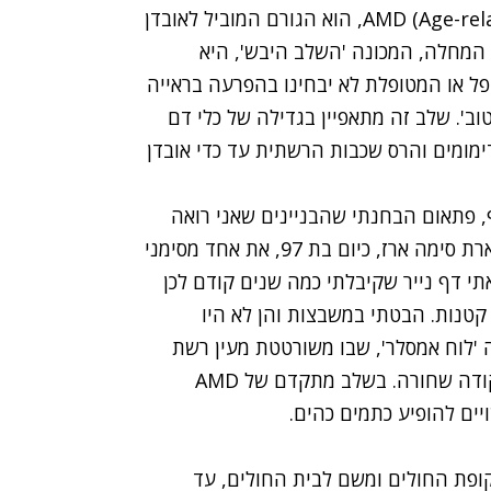
ניוון מקולרי גילי או AMD (Age-related Macular Degeneration), הוא הגורם המוביל לאובדן
 65. בשלב הראשון של המחלה, המכונה 'השלב היבש', היא
 או המטופלת לא יבחינו בהפרעה בראייה
. שלב זה מתאפיין בגדילה של כלי דם
ימומים והרס שכבות הרשתית עד כדי אובדן
, פתאום הבחנתי שהבניינים שאני רואה
מהחלון קצת עקומים. זה לא מצא חן בעיניי", כך מתארת סימה ארז, כיום בת 97, את אחד מסימני
טוב. "מיד הוצאתי דף נייר שקיבלתי כמה שנים קודם לכן
קטנות. הבטתי במשבצות והן לא היו
 'לוח אמסלר', שבו משורטטת מעין רשת
קווים אנכיים ואופקיים היוצרים ריבועים, ובמרכזם נקודה שחורה. בשלב מתקדם של AMD
יים להופיע כתמים כהים.
ופת החולים ומשם לבית החולים, עד