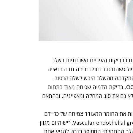
ם בבדיקות העיניים השגרתיות בשלב
ול כשהם כבר חווים ירידה חדה בראייה
התקדמה מהשלב היבש לשלב הרטוב.
במקרים אלו נפנה את המטופלים לבצע גם צילומי OCT, בדיקת הדמיה שכיחה מאוד בתחום
 גם את סוג המחלה ומאפייניה, ובהתאם
גדות את החומר המעודד צמיחה של כלי דם
לא תקינים ברשתית, הנקרא VEGF או Vascular endothelial growth factor. "יש היום מגוון
VEGF. ברוב המקרים, בשלב ההתחלתי המטופל נדרש להגיע אחת