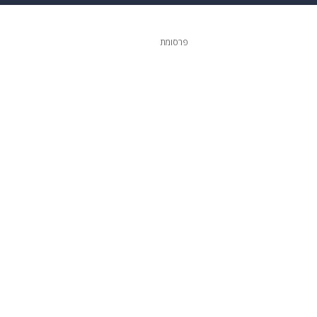
 הבית
אופנה
פרסומת