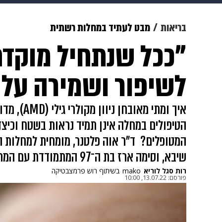
מוזיקה
תרבות
צבא וביטחון
בריאות
מבט לעתיד במחלות רשתית
"ככל שנתחיל מוקדם 
דיגיטל
גאווה
ויוה
משפט
לשיפור ושמירה על 
איך ומתי מא
הטיפולים במחלה אינן תמיד נראות בשטח וכיצד
המטופלים? ד"ר אוה פלטנר, מומחית למחלות ה
שיבא, וסימה ארז בת ה־97 המתמודדת עם המחלה העינית, על החיים עם AMD
רות סגל לוריא
mako
בשיתוף רוש פרמצבטיקה
פורסם:
13.07.22, 10:00