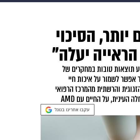
makoZ
בריאות
HIX
ספורט
כסף
הורים
עיצוב
יותר, הסיכוי
תשעה חודשים
מתכונים
פרויקטים מיוחדים
הראייה יעלה"
ובחן ניוון מקולרי גילי (AMD), מדוע תוצאות טובות במחקרים של
 אפשר לשמור על איכות חיי
זגוגית והרשתית מהמרכז הרפואי
עקבו אחרינו בגוגל