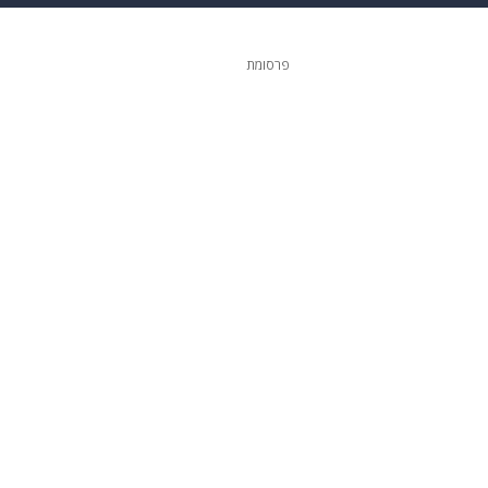
ופנה
דיגיטל
פרסומת