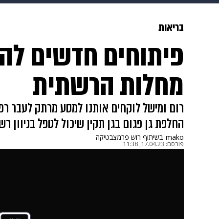
תרבות
צבא וביטחון
makoZ
בריאות
פיתוחים חדשים לה
גאווה
ויוה
משפט
תשעה חוד
מחלות הרשתית
רום ומישל לוקחים אותנו למסע מרתק לעבר רפ
החלפת גן פגום בגן תקין שיכול לטפל בניוון רש
mako
בשיתוף רוש פרמצבטיקה
פורסם:
17.04.23, 11:38