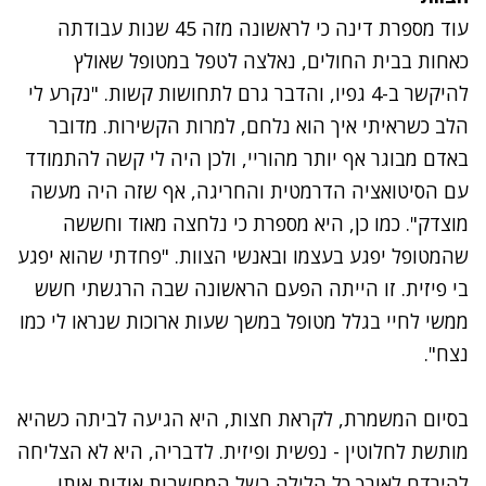
עוד מספרת דינה כי לראשונה מזה 45 שנות עבודתה
כאחות בבית החולים, נאלצה לטפל במטופל שאולץ
להיקשר ב-4 גפיו, והדבר גרם לתחושות קשות. "נקרע לי
הלב כשראיתי איך הוא נלחם, למרות הקשירות. מדובר
באדם מבוגר אף יותר מהוריי, ולכן היה לי קשה להתמודד
עם הסיטואציה הדרמטית והחריגה, אף שזה היה מעשה
מוצדק". כמו כן, היא מספרת כי נלחצה מאוד וחששה
שהמטופל יפגע בעצמו ובאנשי הצוות. "פחדתי שהוא יפגע
בי פיזית. זו הייתה הפעם הראשונה שבה הרגשתי חשש
ממשי לחיי בגלל מטופל במשך שעות ארוכות שנראו לי כמו
נצח".
בסיום המשמרת, לקראת חצות, היא הגיעה לביתה כשהיא
מותשת לחלוטין - נפשית ופיזית. לדבריה, היא לא הצליחה
להירדם לאורך כל הלילה בשל המחשבות אודות אותו