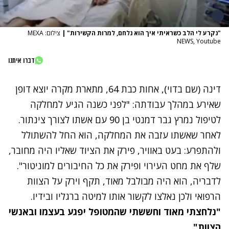
"נקרע לי הלב כשראיתי איך הוא נלחם, למרות הקשירות"
|
צילום: MEXA
NEWS, Youtube
דברו איתנו
דינה (שם בדוי), אחות כבת 64, מתארת מקרה יוצא דופן
שאירע במהלך עבודתה: "לפני כשנה הגיע למחלקה
לטיפול נמרץ גבר דמנטי בן 90 עם אשתו לצורך צינתור.
לאחר שאשתו עזבה את המחלקה, הוא החל להשתולל
ולהתפרע:
בעט באוויר, פירק את הציוד שאליו היה מחובר,
שלף את מחט העירוי ופירק את כל החיבורים למוניטור".
לדבריה, הוא היה מבולבל מאוד, תקף וירק על הצוות
הרפואי ולכן נאלצו לקשור אותו למיטה ברגליו ובידיו.
"נלחצתי מאוד וחששתי שהמטופל יפגע בעצמו ובאנשי
הצוות
"