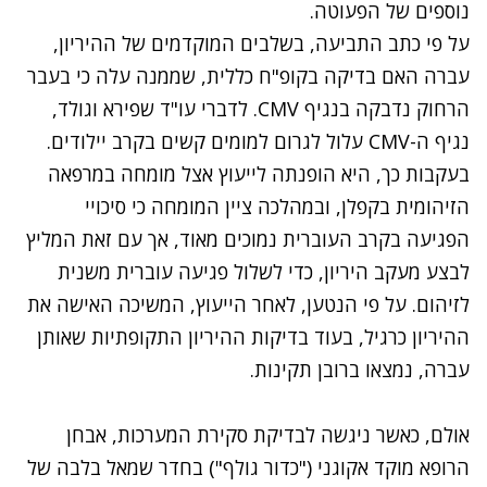
נוספים של הפעוטה.
על פי כתב התביעה, בשלבים המוקדמים של ההיריון,
עברה האם בדיקה בקופ"ח כללית, שממנה עלה כי בעבר
הרחוק נדבקה בנגיף CMV. לדברי עו"ד שפירא וגולד,
נגיף ה-CMV
עלול לגרום למומים קשים בקרב יילודים.
בעקבות כך, היא הופנתה לייעוץ אצל מומחה במרפאה
הזיהומית בקפלן, ובמהלכה ציין המומחה כי סיכויי
הפגיעה בקרב העוברית נמוכים מאוד, אך עם זאת המליץ
לבצע מעקב היריון, כדי לשלול פגיעה עוברית משנית
לזיהום. על פי הנטען, לאחר הייעוץ, המשיכה האישה את
ההיריון כרגיל, בעוד בדיקות ההיריון התקופתיות שאותן
עברה, נמצאו ברובן תקינות.
אולם, כאשר ניגשה לבדיקת סקירת המערכות, אבחן
הרופא מוקד אקוגני ("כדור גולף") בחדר שמאל בלבה של