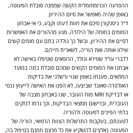
ההפרעה הכרומוזומלית הקשה שממנה סובלת הפעוטה,
באופן שהיה מאפשר את סיום ההיריון.
ד"ר ניסנקורן סיכם את חוות דעתו וקבע, כי אי-אבחון
המומים במוחה של הילודה, מנע מההורים את האפשרות
לסיים את ההיריון, ובשל כך נולדה בתם עם מומים קשים
שילוו אותה ואת הוריה, לשארית חייהם.
לדברי עו"ד שפירא וגולד, הרופאים שטיפלו באישה לא
אבחנו את המומים הקשים שמהם סובלת בתה במועד
המתאים, פענחו באופן שגוי ורשלני את בדיקות
האולטרה-סאונד שביצעו, לא הפנו את האישה לייעוץ גנטי
או לבדיקת MRI מוח העובר, שגו באבחון מצבה של
העוברית, וברישום ממצאי הבדיקות, וכך גרמו לנזקים
בלתי הפיכים לפעוטה ולהוריה.
לטענתם, בעקבות התרשלות הצוות הרפואי, הוריה של
הפעוטה נאלצים להשקיע את כל מרצם וזמנם בטיפול בה,