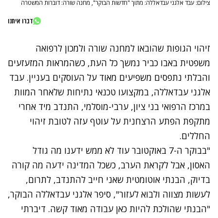
צילום: עבד אלגני עבדאללה: מתוך "חדשות הבוקר", מחנה שורה: דוברות המשטרה
דברו איתנו
זיהוי הגופות שהובאו למחנה שורה ולמכון לרפואה
משפטית באבו כביר נמשך כל העת, כשהמראות המזעזעים
והבלתי נתפסים משפיעים מאוד על העוסקים בעניין. עבד
אלגני עבדאללה, במקצועו טכנאי נתיחות שלאחר המוות
במרכז הרפואי בני ציון, ערבי-מוסלמי, התנדב מיד אחרי
מתקפת הפתע הרצחנית על עוטף עזה לטובת זיהוי
החללים.
"בבוקר ה-7 באוקטובר עוד לא ממש ידענו מה גודל
האסון, אבל לקראת הערב, כשכל המדינה ידעה מה קורה
בדיוק, הבנתי אוטומטית שאני חייב להתנדב, לתרום,
לעשות מצווה ולבוא לעזור", סיפר אלגני עבדאללה הבוקר,
"הבנתי שהולכת להיות כאן עבודה מאוד קשה. דיברתי