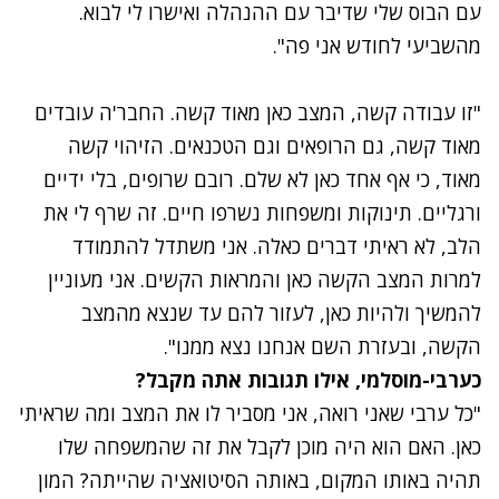
עם הבוס שלי שדיבר עם ההנהלה ואישרו לי לבוא.
מהשביעי לחודש אני פה".
"זו עבודה קשה, המצב כאן מאוד קשה. החבר'ה עובדים
מאוד קשה, גם הרופאים וגם הטכנאים. הזיהוי קשה
מאוד, כי אף אחד כאן לא שלם. רובם שרופים, בלי ידיים
ורגליים. תינוקות ומשפחות נשרפו חיים. זה שרף לי את
הלב, לא ראיתי דברים כאלה. אני משתדל להתמודד
למרות המצב הקשה כאן והמראות הקשים. אני מעוניין
להמשיך ולהיות כאן, לעזור להם עד שנצא מהמצב
הקשה, ובעזרת השם אנחנו נצא ממנו".
נתקלנו בבעיה
כערבי-מוסלמי, אילו תגובות אתה מקבל?
נסה שוב
"כל ערבי שאני רואה, אני מסביר לו את המצב ומה שראיתי
כאן. האם הוא היה מוכן לקבל את זה שהמשפחה שלו
תהיה באותו המקום, באותה הסיטואציה שהייתה? המון