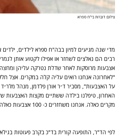
צילום: דוברות בי"ח ספרא
מדי שנה מגיעים למיון בבה"ח ספרא לילדים, ילדים
רבים הם נאלצים לשחזר או אפילו לקטוע אותן לגמרי
אצבעות מרוסקות לאחר שדלת נטרקה עליהן ומחצה א
"לאחרונה אנחנו רואים עליה קלה במקרים. אצל חל
על האצבעות", מסביר ד״ר אורן פלדמן, מנהל מלר״ד 
האחרון, טיפלנו בילדה ששתיים מקצות האצבעות שלה
מקרים כאלה. אנחנו משחזרים כ- 100 אצבעות כאלה בשנה".
לפי הד"ר, התופעה קורית בד"כ בקרב פעוטות בגילאי 