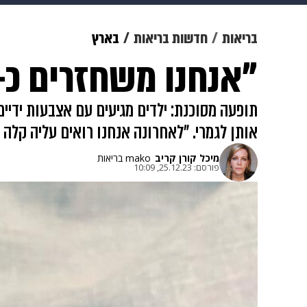
מוזיקה
תרבות
צבא וביטחון
בריאות
חדשות בריאות
בארץ
"אנחנו משחזרים כ- 100 אצבעות בשנה
דיגיטל
גאווה
ויוה
משפט
תופעה מסוכנת: ילדים מגיעים עם אצבעות ידיי
אותן לגמרי. "לאחרונה אנחנו רואים עליה קלה
מיכל קורן קריב
mako בריאות
פורסם:
25.12.23, 10:09