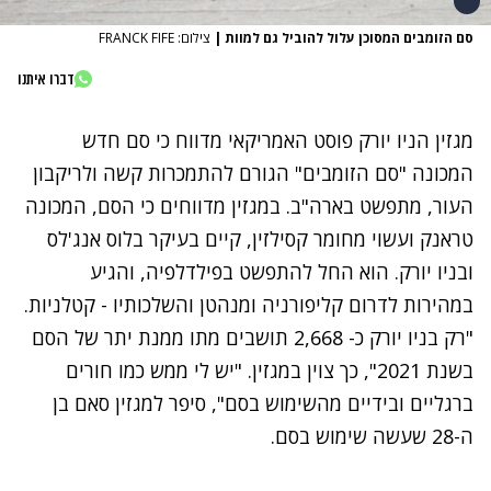
סם הזומבים המסוכן עלול להוביל גם למוות
|
צילום: FRANCK FIFE
דברו איתנו
מגזין הניו יורק פוסט האמריקאי מדווח כי סם חדש
המכונה "סם הזומבים" הגורם להתמכרות קשה ולריקבון
העור, מתפשט בארה"ב. במגזין מדווחים כי הסם, המכונה
טראנק ועשוי מחומר קסילזין, קיים בעיקר בלוס אנג‏'לס
ובניו יורק. הוא החל להתפשט בפילדלפיה, והגיע
במהירות לדרום קליפורניה ומנהטן והשלכותיו - קטלניות.
"‏רק בניו יורק כ- 2,668 תושבים מתו ממנת יתר של הסם
בשנת 2021", כך צוין במגזין. "יש לי ממש כמו חורים
ברגליים ובידיים מהשימוש בסם", סיפר למגזין סאם בן
ה-28 שעשה שימוש בסם.