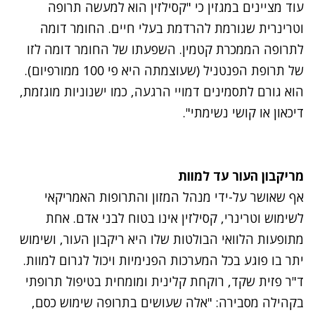
עוד מציינים במגזין כי "קסילזין הוא למעשה תרופה
וטרינרית שגורמת להרדמת בעלי חיים. החומר דומה
לתרופה הממכרת קטמין. ‏השפעתו של החומר דומה לזו
של תרופת הפנטניל (שעוצמתה היא פי 100 ממורפיום).
הוא גורם ‏‏לתסמינים דמויי הרגעה‏‏, כמו ישנוניות מוגזמת,
דיכאון או קושי נשימתי".
מריקבון העור עד למוות
‏אף שאושר על-ידי מנהל המזון והתרופות האמריקאי
לשימוש וטרינרי, קסילזין אינו בטוח לבני אדם. אחת
מתופעות הלוואי הבולטות שלו היא ריקבון העור, ושימוש
יתר בו פוגע בכל המערכות הפנימיות ויכול לגרום למוות.
ד"ר פזית שקד, רוקחת קלינית ומומחית בטיפול תרופתי
בקהילה מסבירה: "אלה שעושים בתרופה שימוש כסם,