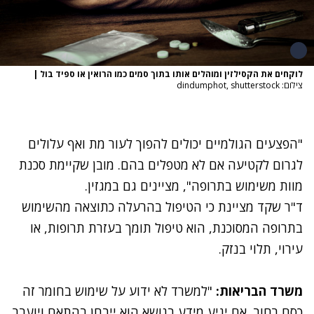
לוקחים את הקסילזין ומוהלים אותו בתוך סמים כמו הרואין או ספיד בול
|
צילום: dindumphot, shutterstock
"הפצעים הגולמיים יכולים להפוך לעור מת ואף עלולים
לגרום לקטיעה אם לא מטפלים בהם. מובן שקיימת סכנת
מוות משימוש בתרופה", מציינים גם במגזין.
ד"ר שקד מציינת כי הטיפול בהרעלה כתוצאה מהשימוש
בתרופה המסוכנת, הוא טיפול תומך בעזרת תרופות, או
עירוי, תלוי בנזק.
משרד הבריאות:
"למשרד לא ידוע על שימוש בחומר זה
כסם רחוב. אם יגיע מידע בנושא הוא ייבחן בהתאם ויועבר