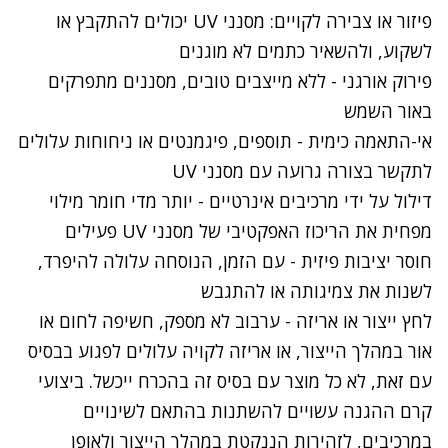
פיזור או צבירה לקויים: מסנני
UV
יכולים
להתקבץ
או
לשקוע, ולהשאיר
כתמים
לא מוגנים
פירוק אורגני - ללא מייצבים טובים, מסננים מתפרקים
באור השמש
אי-התאמה כימית - תוספים, פיגמנטים או ניחוחות עלולים
לתקשר
בצורה גרועה עם מסנני
UV
דילול
על
ידי מרכיבים אינרטיים - יותר מדי חומר מילוי
מפחית את הריכוז האפקטיבי של מסנני
UV
פעילים
חוסר יציבות פיזית - עם הזמן, הנוסחה עלולה להיפרד,
לשנות את
צמיגותה
או להתגבש
לחץ ייצור או אריזה - ערבוב לא מספק, חשיפה לחום או
אור במהלך הייצור, או אריזה לקויה
עלולים
לפגוע
בבסיס
עם זאת, לא
כל
מוצר
עם
בסיס זה בהכרח ייכשל. ביצועי
קרם ההגנה עשויים להשתנות בהתאם לשינויים
במרכיבים, לזהירות הננקטת במהלך הייצור ולאופן