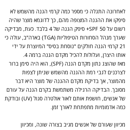
לאחרונה
התגלה כי
מספר כמה קרמי הגנה מהשמש לא
סיפקו את ההגנה המצופה מהם, כך לדוגמא מוצר שהיה
רשום על
50
SPF
+ סיפק הגנה של
4
בלבד. כעת, מבדיקה
שערך מנהל הסחורות הטיפוליות
(
TGA
)
בארה"ב, עולה כי
21
קרמי הגנה חולקים "נוסחת בסיס" המיוצרת על ידי
אותו היצרן, ועלולות להכיל מקדם הגנה ברמה
4
.
מאז שהוצג נתון מקדם הגנה
(
SPF
), הוא
היה
סימן
ברור
לצרכנים לגבי רמת ההגנה מהשמש שניתן לצפות
מהמוצר, אך בדיקת מקדם ההגנה של
מוצר
היא
דבר
מסובך. הבדיקה הרגילה משתמשת בקרם הגנה על עורם
של אנשים, חושפת אותם לאור אולטרה סגול (
UV
) ובודקת
כמה אדמומיות
מתפתחת
לאורך זמן.
מכיוון
שעורם
של
אנשים מגיב בצורה
שונה
, ומכיוון