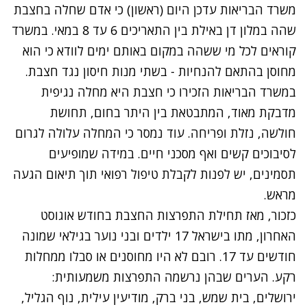
משרד הבריאות עדכן היום (ראשון) כי אדם שחלה בחצבת
שהה במלון דן באילת בין התאריכים 6 עד 8 במאי. במשרד
קוראים לכל מי ששהה במקום באותם ימים לוודא כי הוא
מחוסן בהתאם להנחיות - בשתי מנות חיסון נגד חצבת.
במשרד הבריאות הזכירו כי חצבת היא מחלה נגיפית
מדבקת מאוד, המתבטאת בין היתר בחום, תחושת
חולשה, נזלת ופריחה. עוד נמסר כי המחלה עלולה לגרום
לסיבוכים קשים ואף מסכני חיים. במידה שמופיעים
תסמינים, יש לפנות לקבלת טיפול רפואי תוך תיאום הגעה
מראש.
כזכור, מאז תחילת התפרצות החצבת בחודש אוגוסט
האחרון, מתו בישראל 17 ילדים ובני נוער בגילאי שמונה
חודשים עד 17. רובם לא היו מחוסנים או סבלו ממחלות
רקע. הערים שבהן נרשמה התפרצות משמעותית:
ירושלים, בית שמש, בני ברק, מודיעין עילית, נוף הגליל,