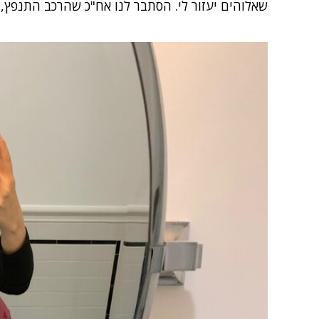
שאלוהים יעזור לי. הסתבר לנו אח"כ שהרכב התנפץ, ועשה 3 סיבובים באוויר לפני