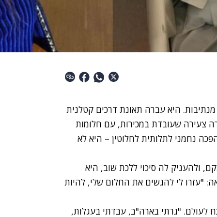
ני כשנה וחצי התהפכו חייה של נאווה נחמני, 29, מנתיבות. היא עברה תאונת דרכים קטלנית
רה צעירה שעובדת במכירות, עם חלומות
כה נחמני לתלותית לחלוטין – היא לא
, ולהעניק לה סיכוי ללכת שוב, היא
ה: "עזרו לי להגשים את החלום שלי, להיות
בריה, לא תשכח לעולם. "גרתי בארה"ב, עבדתי בעגלות,