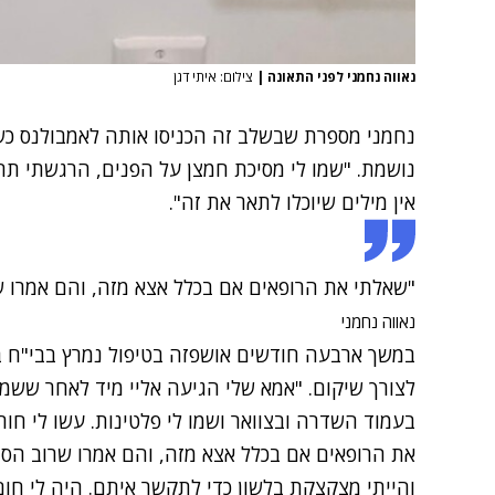
נאווה נחמני לפני התאונה
|
צילום: איתי דגן
נחמני מספרת שבשלב זה הכניסו אותה לאמבולנס כש
נושמת. "שמו לי מסיכת חמצן על הפנים, הרגשתי תח
אין מילים שיוכלו לתאר את זה".
"שאלתי את הרופאים אם בכלל אצא מזה, והם אמרו ש
נאווה נחמני
במשך ארבעה חודשים אושפזה בטיפול נמרץ בבי"ח ב
לצורך שיקום. "אמא שלי הגיעה אליי מיד לאחר ששמ
בעמוד השדרה ובצוואר ושמו לי פלטינות. עשו לי חור
את הרופאים אם בכלל אצא מזה, והם אמרו שרוב הסיכו
והייתי מצקצקת בלשון כדי לתקשר איתם. היה לי חום 