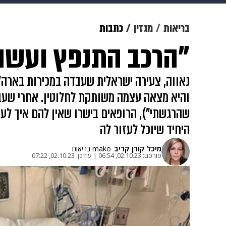
מוזיקה
תרבות
צבא וביטחון
בריאות
מגזין
כתבות
"הרכב התנפץ ועשה 3 סיבובים באוויר לפני שנפל
דיגיטל
גאווה
ויוה
משפט
נאווה, צעירה ישראלית שעבדה במכירות בארה
והיא מצאה עצמה משותקת לחלוטין. אחרי שעברה
שהרגשתי"), הרופאים בישרו שאין להם איך לעזו
היחיד שיוכל לעזור לה
מיכל קורן קריב
mako בריאות
פורסם:
02.10.23, 06:54
|
עודכן:
02.10.23, 07:22