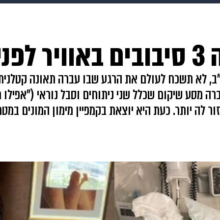
makoZ
בריאות
HIX
ספורט
כסף
הורים
עיצוב
נו"
תשעה חודשים
מתכונים
פרויקטים מיוחדים
"ב, לא תשכח לעולם את הרגע שבו עברה תאונה קטלני
 מסע שיקום שכלל שני ניתוחים וסבל נוראי ("אפילו מ
ר לה יותר. כעת היא יוצאת בקמפיין מימון המונים במט