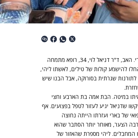
זה היה עוד יום שבת חג יפה בבית משפחת לוי מבארי. האב, ד"ר דניאל לוי, 34, רופא מתמחה
לו להישמע קולות של טילים, לאשתו ליהי,
 לתורנות שגרתית בסורוקה, אבל הבנו שיש
חזרת.
איתו במיטה. הבת אמה בת הארבע וחצי
שו שדניאל יגיע לעזור לטפל בפצועים. אף
ואי של בארי ועזרתו הייתה נחוצה
רבה הצער, מאוחר יותר הסתבר שהוא
 המחבלים. ליהי מספרת שהאזור של