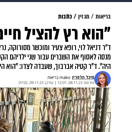
תרבות
צבא וביטחון
makoZ
בריאות
מגזין
כתבות
"הוא רץ להציל חיים
גאווה
ויוה
משפט
תשעה חוד
ד"ר דניאל לוי, רופא צעיר ומוכשר מסורוקה, 
מנסה לאסוף את השברים עבור שני ילדיהם הקטנ
היה". ד"ר קטיה אברבוך, שעבדה לצדו: "הוא 
מיכל הלפרין
mako בריאות
פורסם:
08.11.23, 12:01
|
עודכן:
09.11.23, 07:02