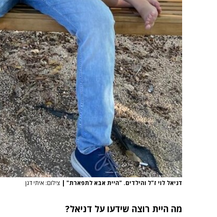
דניאל לוי ז"ל והילדים. "היית אבא לתפארת"
|
צילום: איתי דגן
מה היית רוצה שידעו על דניאל?