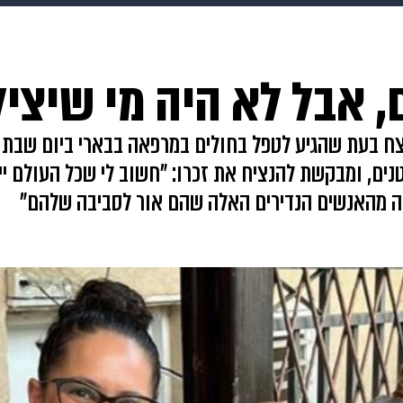
בריאות
HIX
ספורט
כסף
הורים
עיצוב הבית
א
, אבל לא היה מי שיציל
שים
מתכונים
פרויקטים מיוחדים
נרצח בעת שהגיע לטפל בחולים במרפאה בבארי ביום שבת 
ים, ומבקשת להנציח את זכרו: "חשוב לי שכל העולם יי
היה מהאנשים הנדירים האלה שהם אור לסביבה שלהם"