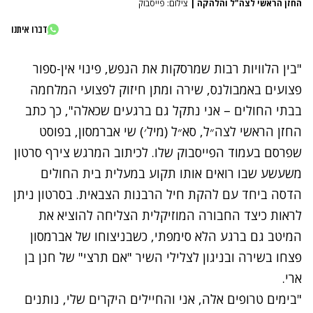
החזן הראשי לצה"ל והלהקה
|
צילום: פייסבוק
דברו איתנו
"בין הלוויות רבות שמרסקות את הנפש, פינוי אין-ספור
פצועים באמבולנס, שירה ומתן חיזוק לפצועי המלחמה
בבתי החולים – אני נתקל גם ברגעים שכאלה", כך כתב
החזן הראשי לצה״ל, סא״ל (מיל׳) שי אברמסון, בפוסט
שפרסם בעמוד הפייסבוק שלו. לכיתוב המרגש צירף סרטון
משעשע שבו רואים אותו תקוע במעלית בית החולים
הדסה ביחד עם להקת חיל הרבנות הצבאית. בסרטון ניתן
לראות כיצד החבורה המוזיקלית הצליחה להוציא את
המיטב גם ברגע הלא סימפתי, כשבניצוחו של אברמסון
פצחו בשירה ובניגון לצלילי השיר "אם תרצי" של חנן בן
ארי.
"בימים טרופים אלה, אני והחיילים היקרים שלי, נותנים