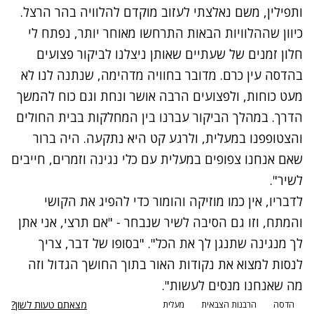
ותפילין, משם נאלצתי לעזוב מוקדם להלוויה בהר הרצל.
כיוון שההלוויות הבאות התרחשו מאוחר יותר, נפתח לי
חלון זמנים של שעתיים שאותן ניצלנו לביקור פצועים
בהדסה עין כרם. מדובר בחוויה מדהימה, שנתנה לנו לא
מעט כוחות, ולפצועים הרבה אושר ונחת וגם כוח להמשך
הדרך. במהלך הביקור עברנו בין המחלקות בבית החולים
והצטופפנו במעלית, ולרגע קט היא נתקעה. היה ברור
שאם אנחנו צפופים במעלית עם כלי נגינה וזמרים, חייבים
לשיר".
לדבריו, אין כמו מוזיקה והומור כדי להפיג את הקושי
והמתח, וזו גם הסיבה לשיר שנבחר - "אם תרצי, אני אתן
לך מנגינה שתנגן לך את הכל". "בסופו של דבר, צריך
לנסות למצוא את נקודות האור בתוך החושך הגדול וזה
מה שאנחנו מנסים לעשות".
מצאתם טעות לשון?
הדסה
הרבנות הצבאית
מעלית