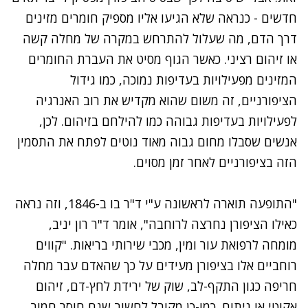
חדשים - כנראה שלא הגיעו אליו מספיק חומרים מזינים
דרך הדם, מה שעלול להתרחש במקרה של מחלה קשה
או זיהום רציני. כאשר הגוף מסיט את העברת החומרים
המזינים מפעילויות בעדיפות נמוכה, כמו גידול
הציפורניים, זה משום שהוא מקדיש את רוב האנרגיה
לפעילויות בעדיפות גבוהה כמו להילחם בזיהום. לכן,
אנשים שסבלו מחום גבוה מאוד נוטים לפתח את התסמין
הזה בציפורניים לאחר זמן מסוים.
"התופעה תוארה לראשונה ע"י ד"ר בו ב-1846, וזה נראה
כאילו הציפורן נחרצה לרוחבה", אומר ד"ר רון יניב,
מומחה לרפואת עור ומין, מכבי שירותי בריאות. "קווים
רוחביים אלו בציפורן מעידים על כך שהאדם עבר מחלה
חריפה כגון התקף-לב, שוק של ירידת לחץ-דם, זיהום
אקוטי או ניתוח. כמו-כן מקובל לחשוב שגם חוסר חמור