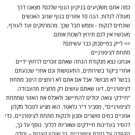
כמה אתם משקיעים בניקיון הגוף שלכם? מצאנו דרך
מעולה לגלות. הנה 10 אזורים בגוף שרוב האנשים
שוכחים לנקות - וממש חבל שכך. מהמרפקים ועד לעורף,
מעכשיו אין לכם תירוץ לשכוח אותם.
>> לייק בפייסבוק כבר עשיתם?
מתחת לציפורניים
אנחנו נצא מנקודת הנחה שאתם זוכרים לרחוץ ידיים
אחרי ביקור בשירותים, התעטשות וגם אחרי שנגעתם
בבשר לא מבושל. אבל אם אתם לא רוחצים היטב מתחת
לציפורניים, דעו שאתם עושים רק מחצית מהעבודה.
"חיידקי צואה יכולים להתיישב ולאכלס את האזור שמתחת
לציפורניים", מסביר ד"ר גלאטר. הוא מציע לטבול מקלון
אוזניים במים פושרים וסבון ולנקות מתחת לציפורניים, כדי
להסיר בעדינות חיידקים ושאריות לכלוך. נוסף על כך,
הקפדה על גזירת ציפורניים, כך שיהיו קצרות – יכולה