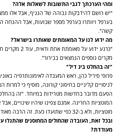
ומהי הערכתך לגבי התשובות לשאלות אלה?
"יש רושם להידבקות גבוהה של הנגיף, אבל אלו ממצ
בערפל ויוותרו בערפל מספר שבועות, אבל ההנחה היא 
קשה".
מה ידוע לנו על המאומתים שאותרו בישראל?
"כרגע ידוע על מא
מקרים נוספים הנמצאים בבירור".
"זה בהחלט ביג דיל"
פרופ' סיריל כהן, ראש המעבדה לאימונותרפיה באוני
לניסויים קליניים בחיסוני קורונה, מוסיף כי למרות ה
הפעם מדובר בחדשות מטרידות במיוחד. "זה בהחלט '
המוטציות החריגה. אמנם צפינו שיהיו שינויים, אבל
מוטציות, ולא ב-32 כפי שתועדו כעת. זה הרבה מאוד מוטציות ובהחלט מטריד".
ובכל זאת, העובדה שהחולים המחוסנים שהתגלו ע
מעודדת?