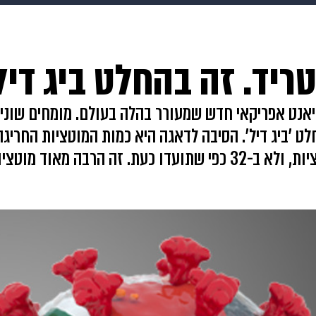
makoZ
בריאות
HIX
ספורט
כסף
הורים
עיצוב
יד. זה בהחלט ביג דיל
תשעה חודשים
מתכונים
פרויקטים מיוחדים
אנט אפריקאי חדש שמעורר בהלה בעולם. מומחים שונים
חלט 'ביג דיל'. הסיבה לדאגה היא כמות המוטציות החריגה.
וטציות ובהחלט מטריד".