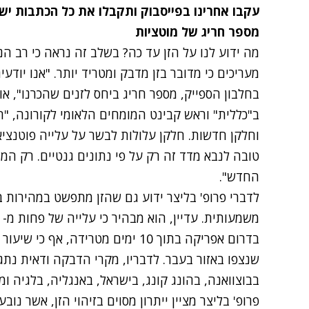
עקבו אחרינו בפייסבוק ותקבלו את כל הכתבות יש
מספר חריג של מוטציות
מה ידוע לנו על הזן עד כה? בשלב זה נראה כי רב הנ
בחלבון הספייק, מספר חריג ביחס לזנים שהכרנו", א
ב"כללית" וראש קבינט המומחים הלאומי לקורונה, "ח
וחלקן חדשות. חלקן עלולות לבשר על עלייה פוטנציאל
טובה לנבא מדד זה רק על פי נתונים גנטיים. רק המצ
החדש".
לדברי פרופ' בליצר ידוע גם שהזן מתפשט במהירות 
בדרום אפריקה בתוך 10 ימים מטרידה,
שנצפו באזור בעבר. לדבריו, מקרי הדבקה ודאית נתג
בבוצוואנה, בהונג קונג, בישראל, באנגליה, בלגיה ומד
פרופ' בליצר מציין ייתרון מסוים בזיהוי הזן, אשר נ