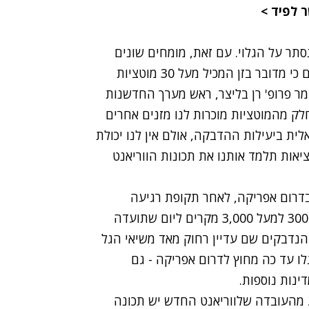
ר לפיד
>
סתר על הגלוי. עם זאת, מומחים שונים
מעריכים כי מדובר בזן מדבק ומטריד יותר. "אנו יודעים כי מדובר בזן המכיל מעל 30 מוטציות
ומר פרופ' רן בליצר, ראש מערך החדשנות
לק מהמוטציות מוכרות לנו מזנים אחרים
ית ביעילות ההדבקה, אולם אין לנו יכולת
יאות תלמד אותנו את תכונות הווריאנט
בדרום אפריקה, לאחר תקופת רגיעה
משמעותית. עדיין, הוא מבהיר כי עלייה של פחות מ- 300 למעל 3,000 מקרים ליום שתועדה
 אף כי שיעור הנדבקים שם עדיין רחוק מאד משיאי הגל
לו עד כה מחוץ לדרום אפריקה - גם
ינות נוספות.
ובע מהעובדה שלווריאנט החדש יש תכונה