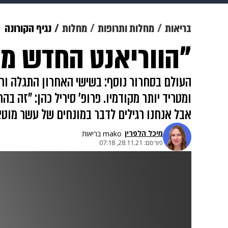
מוזיקה
תרבות
צבא וביטחון
בריאות
מחלות ותרופות
מחלות
נגיף הקורונה
"הווריאנט החדש מטר
דיגיטל
גאווה
ויוה
משפט
העולם בסחרור נוסף: בשישי האחרון התגלה ורי
ומטריד יותר מקודמיו. פרופ' סיריל כהן: "זה בה
אבל אנחנו רגילים לדבר במונחים של עשר מוטציות, ולא ב-32 כפי שתועדו כעת. זה הרבה מאוד מ
מיכל הלפרין
mako בריאות
פורסם:
28.11.21, 07:18