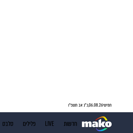
חמישי
06.08.26,
כ״ג אב תשפ״ו
חדשות
LIVE
פלילים
סלבס