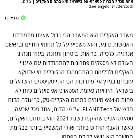
אחת מכל 7 חברות סטארט-אפ בישראל היא בתחום האקלים
|
צילום:
d.ee_angelo, shutterstock
דברו איתנו
משבר האקלים הוא המשבר הכי גדול שאיתו מתמודדת
האנושות כרגע, והוא משפיע על כל תחומי החיים ובראשם
אנרגיה, כלכלה, בריאות, ביטחון ותזונה. בעוד מנהיגי
העולם לא מספקים פתרונות להתמודדות עם שינויי
האקלים ולבלימת ההתחממות הגלובלית מי שדווקא
עובדים במרץ על פתרונות הם ההייטקיסטים הישראלים.
בישראל, הידועה כאומת הסטארט-אפ פועלים כיוח לא
פחות מ-694 מיזמים בתחום האקלים-טק, כך עולה מדוח
חדש של PLANETech. על פי הדוח, אחד מכל שבעה
סטארט-אפים שהוקמו בשנת 2021 הוא בתחום האקלים,
כאשר הענף החדש ביותר ואולי המשפיע ביותר בבלימת
המשבר הוא נושא לכידת הפחמן.