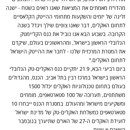
מהדו"ח מאמתים את המציאות שאנו רואים בשטח - ישנה
זליגה של יזמים והשקעות מתחומי ההייטק הקלאסיים
לתחום האקלים, דבר שאנו צופים שילך ויגדל בשנה
הקרובה. בשבוע הבא אנו נוביל את כנס הקליימטק
הגלובלי הראשון בישראל, ומהראשונים בעולם, שיקדם
את המטרת המרכזית שלנו - לחבר את ההייטק הישראל
לתחום האקלים."
ביום רביעי הבא, 21.9 יתקיים
כנס האקלים-טק הגלובלי
הראשון בישראל
במרכז רבין בתל אביב. הכנס, מהגדולים
בעולם בתחום טכנולוגיות האקלים יכלול 1500
משתתפים, תערוכה של 100 סטארטאפים, מומחים
ומשקיעים מישראל ומהעולם. במסגרת הכנס ייבחרו 10
סטארטאפים כמשלחת האקלים-טק של מדינת ישראל
לועידת האקלים ה-27 של האו"ם שתיערך בנובמבר
בשארם א-שייח.