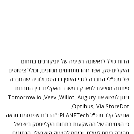
הדוח
כולל לראשונה רשימה של יוניקורנים בתחום
האקלים-טק, אשר זוהו מתחומים מגוונים, וכולל ציטוטים
של מנכ"לי החברה לגבי האופן בו הטכנולוגיה שהחברה
פיתחה מסייעת למאבק במשבר האקלים. בין החברות
ניתן למצוא את Tomorrow.io ,Veev ,Wiliot, Augury
,Optibus, Via StoreDot.
אוריאל קלר מנכ"ל PLANETech: "הדו"ח שפרסמנו מראה
כי הצמיחה של ההשקעות בתחום הקליימטק בישראל
מהירה ביחס לעולם, וביחס להייטק הישראלי. הנתונים