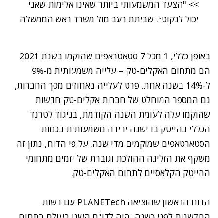
>> "הצעד המשמעותי ביותר שאינו אלימות שאני
יכול לנקוט״: שביתת רעב מול משרד ראש הממשלה
באופן כללי, 1 מכל 7 סטאטראפים שהוקמו בשנת 2021
הם מתחום האקלים-טק – עלייה משמעותית מ-9%
ל-14% בשנה אחת. פרט לעלייה באחוזים מסך החברות,
גם המספר המוחלט של חברות אקלים-טק חדשות
שהוקמו עלה לעומת השנה הקודמת, בניגוד לטרנד
הכללי בהייטק בו ישנה ירידה משמעותית בכמות
הסטארטאפים שמוקמים מדי שנה. על פי הדוח, נתון זה
משקף את הזליגה ההולכת וגוברת של יזמים מתחומי
ההייטק הקלאסיים לתחום האקלים-טק.
הדוח הראשון שהוציאה PLANETech עם רשות
החדשנות לפני כשנה, היה לדו"ח השני בעולם בתחום